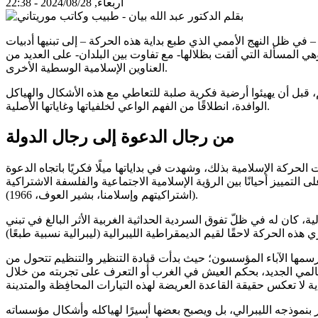
أربعاء, 2024/08/28 - 22:38
في ظل النهج الأممي الذي طبع بداية هذه الحركة – إلى تبنيها أدبيات
ي المسألة التي ألقت بظلالها- مع تفاوت بين البلدان- على العديد من
العناوين الإسلامية الوسطية الأخرى.
 قبل أن يهيئوا أرضية فكرية صلبة للتعاطي مع هذه الأشكال والهياكل
الوافدة، انطلاقًا من الفهم الواعي لخلفياتها وغاياتها الأصلية.
من رجال الدعوة إلى رجال الدولة
لحركة الإسلامية بذلك، وشهدت في بداياتها ميلًا فكريًا باتجاه الدعوة
 الإسلام" (سيد قطب، 1952)، والعودة إلى "اشتراكية الإسلام" (مصطفى السباعي، 1959)، والتركيز على التمييز أحيانًا بين الرؤية الإسلامية الاجتماعية والفلسفة الاشتراكية
(اشتراكيتهم وإسلامنا، بشير العوف، 1966).
ة، كان له في ظلّ تفوق السردية الحداثية الغربية الأثر البالغ في تبني
ي رسمها الآباء المؤسسون؛ حيث بدأت قيادة التنظير والتنظيم تتحول من
لعالمي الجديد، بحكم العيش في الغرب أو التعرف على تجربته من خلال
ثر بنموذجه الليبرالي، بل ويصبح بعضها أسيرًا لهياكله وأشكال مؤسساته