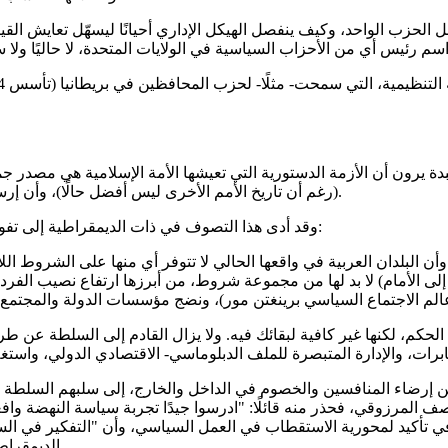
اخل الحزب الواحد، وكيف ينفصل الهيكل الإداري أحيانًا ليسهّل تعايش 
يرون أن الأزمة الدستورية التي تعيشها الأمة الإسلامية هي مصدر جمي
(رغم أن تاريخ الأمم الأخرى ليس أفضل حالًا)، وأن إرساء الديمقراطية الليبرالية هو السبيل الأوحد لأي تنمية أو تطور أو ريادة.
وقد أدى هذا التصوف في ذات الديمقراطية إلى تفويت بعض فرص الحكم على الإسلاميين لأسباب، نذكر منها اثنين هامين:
، وأن البلدان العربية في واقعها الحالي لا تتوفر أي منها على الشروط 
لى الأمام) لا بد لها من مجموعة شروط، من أبرزها ارتفاع نصيب الفرد من
لحكم، لكنها غير كافية لبقائك فيه. ولا يزال القادم إلى السلطة عن طري
عن إرضاء المنافسين والخصوم في الداخل والخارج، إلى سلبهم السلطة 
 المرزوقي، فحذر منه قائلًا: "ادرسوا جيدًا تجربة سياسة النهضة وافعلو
 في تأكيد لمحورية الاستقطاب في العمل السياسي، وأن "التفكير في الس
الديمقراطية أن تكون استقطابية"، حسب تعبير المنظرة البلجيكية شانتال موف.