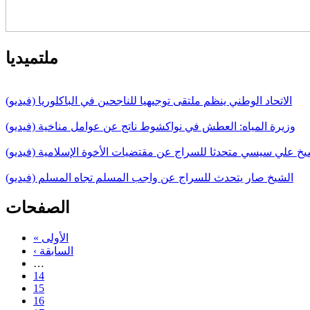
ملتميديا
الاتحاد الوطني ينظم ملتقى توجيهيا للناجحين في الباكلوريا (فيديو)
وزيرة المياه: العطش في نواكشوط ناتج عن عوامل مناخية (فيديو)
يخ علي سيسي متحدثا للسراج عن مقتضيات الأخوة الإسلامية (فيديو)
الشيخ صار يتحدث للسراج عن واجب المسلم تجاه المسلم (فيديو)
الصفحات
« الأولى
‹ السابقة
…
14
15
16