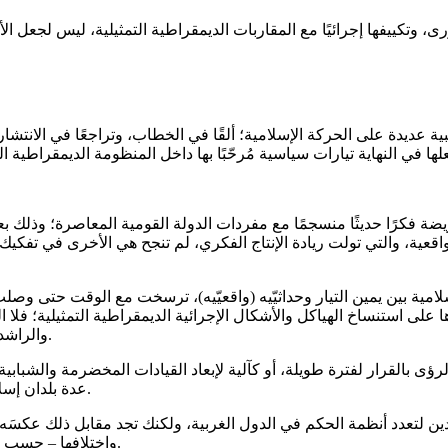
، وتكييفها إجرائيًا مع المقاربات الديمقراطية التمثيلية، ليس لجعل الأخ
ة عديدة على الحركة الإسلامية؛ ألقًا في الخطاب، وتراجعًا في الانتشار،
لعريضة فكرًا حديثًا منسجمًا مع مفردات الدولة القومية المعاصرة؛ وذلك 
وواقعية، والتي تولت ريادة الإنتاج الفكري، لم تنجح هي الأخرى في تفكيك
امية بين يمين التيار وحداثيّيه (واقعيّيه)، ترسخت مع الوقت حتى وصلت
لى استنساخ الهياكل والأشكال الإجرائية الديمقراطية التمثيلية؛ فلا ال
والراشدي)، ولاهم تبنوا روح الديمقراطية وتطبيقاتها الحزبية داخل دول المنشأ.
الرؤى بالقرار لفترة طويلة، أو كآلية لإبعاد القيادات المخضرمة والشب
عدة بلدان إسلامية، وتعاظَم في بعضها الخلاف والاستقطاب وصراع الأجنحة القيادية.
يدين لتعدد أنظمة الحكم في الدول الغربية، ولكنك تجد مقابل ذلك عكسَه
واختلافها – حسب الحاجة – من بلد إلى آخر، ومن اتجاه سياسي إلى آخر داخل البلد نفسه.