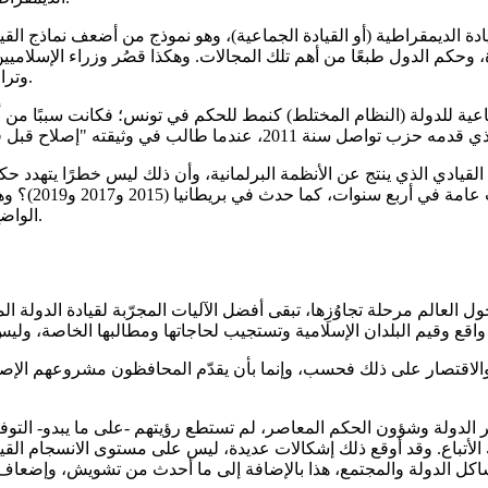
 القيادة الديمقراطية (أو القيادة الجماعية)، وهو نموذج من أضعف نماذج ال
رة، وحكم الدول طبعًا من أهم تلك المجالات. وهكذا قصُر وزراء الإسلا
وتراجعوا عن وعود وشعاراتٍ حمت مشروعهم وحملته إلى المقدمة.
ة للدولة (النظام المختلط) كنمط للحكم في تونس؛ فكانت سببًا من أسب
القيادي الذي ينتج عن الأنظمة البرلمانية، وأن ذلك ليس خطرًا يتهدد 
الواضح أن الأمر ردة فعل على الأحادية والاستبداد، لم يُدرس بما فيه الكفاية.
الم مرحلة تجاوُزِها، تبقى أفضل الآليات المجرّبة لقيادة الدولة المعا
امي والاقتصار على ذلك فحسب، وإنما بأن يقدّم المحافظون مشروعهم ال
 الدولة وشؤون الحكم المعاصر، لم تستطع رؤيتهم -على ما يبدو- التوفيق
 الأتباع. وقد أوقع ذلك إشكالات عديدة، ليس على مستوى الانسجام الق