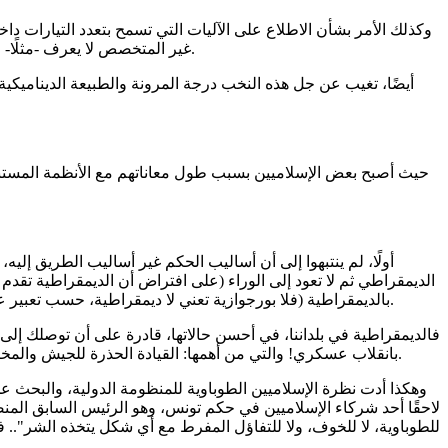
وكذلك الأمر بشأن الاطلاع على الآليات التي تسمح بتعدد التيارات د
غير المتخصص لا يعرف -مثلًا- اسم رئيس أي من الأحزاب السياسية في الولايات المتحدة، لا حاليًا ولا سابقًا، ولكنه يعرف أسماء العديد من القادة الديمقراطيين والجمهوريين.
حيث أصبح بعض الإسلاميين بسبب طول معاناتهم مع الأنظمة المستبدة 
أولًا، لم ينتبهوا إلى أن أساليب الحكم غير أساليب الطريق إليه
الديمقراطي ثم لا تعود إلى الوراء (على افتراض أن الديمقراطية تقدم إ
بالديمقراطية (فلا بورجوازية تعني لا ديمقراطية، حسب تعبير عالم الاجتماع السياسي برينغتن مور)، ونضج مؤسسات الدولة والمجتمع المدني والأحزاب السياسية، والوصول إلى درجة دولة المواطنة.
فالديمقراطية في بلداننا، في أحسن حالاتها، قادرة على أن توصلك إلى ا
بانقلاب عسكري! والتي من أهمها: القيادة الحذرة للجيش والمخابرات، والإدارة المتبصرة للملف الدبلوماسي- الاقتصادي الدولي، واستغلال الإعلام، والإمساك بخيوط التركيبة الإثنية والقبلية والدينية للمجتمع.
وهكذا أدت نظرة الإسلاميين الطوباوية للمنظومة الدولية، والبحث 
لاحقًا أحد شركاء الإسلاميين في حكم تونس، وهو الرئيس السابق المنصف
للطوباوية، لا للخوف، ولا للتفاؤل المفرط مع أي شكل يتخذه الشر"..