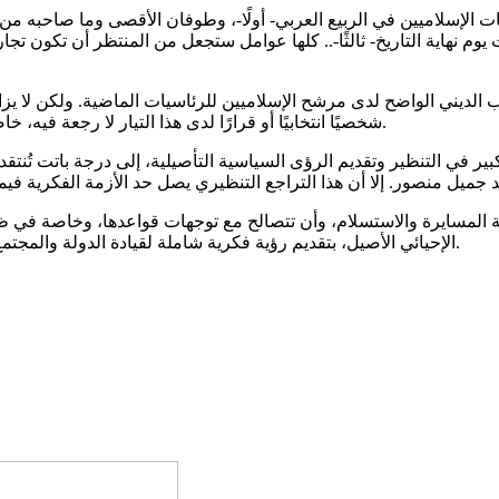
 الإسلاميين في الربيع العربي- أولًا-، وطوفان الأقصى وما صاحبه من ان
ت يوم نهاية التاريخ- ثالثًا-.. كلها عوامل ستجعل من المنتظر أن تكون 
 الديني الواضح لدى مرشح الإسلاميين للرئاسيات الماضية. ولكن لا يزال
شخصيًا انتخابيًا أو قرارًا لدى هذا التيار لا رجعة فيه، خاصة أن الأمر لم يسبقه أو يواكبه تأسيس نظري يشرح ويبرر هذا التحول.
ير في التنظير وتقديم الرؤى السياسية التأصيلية، إلى درجة باتت تُنتقد
حلة المسايرة والاستسلام، وأن تتصالح مع توجهات قواعدها، وخاصة في 
الإحيائي الأصيل، بتقديم رؤية فكرية شاملة لقيادة الدولة والمجتمع، تغلب فيها أسلمة الحداثة على ما يبدو الآن أقرب إلى تحديث الإسلام.