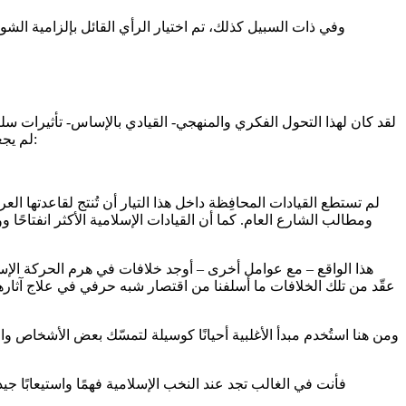
وفي ذات السبيل كذلك، تم اختيار الرأي القائل بإلزامية الشورى
لقد كان لهذا التحول الفكري والمنهجي- القيادي بالإساس- تأثيرات سلبي
لم يجعلها في النهاية تيارات سياسية مُرحّبًا بها داخل المنظومة الديمقراطية الدولية. وسأكتفي من تلك التأثيرات السلبية الآن بالوقوف عند مسألتين:
لم تستطع القيادات المحافِظة داخل هذا التيار أن تُنتج لقاعدتها ا
ومطالب الشارع العام. كما أن القيادات الإسلامية الأكثر انفتاحًا 
هذا الواقع – مع عوامل أخرى – أوجد خلافات في هرم الحركة الإسل
عقّد من تلك الخلافات ما أسلفنا من اقتصار شبه حرفي في علاج آثارها ع
ومن هنا استُخدم مبدأ الأغلبية أحيانًا كوسيلة لتمسّك بعض الأشخاص و
فأنت في الغالب تجد عند النخب الإسلامية فهمًا واستيعابًا ج