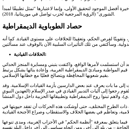
يرة أفضل الموجود لتحقيق الأولى، وإنما لاعتبارها "تمثل تطبيقًا لمبدأ
الشورى" (الرؤية المرجعية لحزب تواصل في موريتانيا، 2018).
حصاد الطوباوية الديمقراطية
 وتفويتًا لفرص الحكم، وتعقيدًا للخلافات على مستوى القيادة. كما أنه
الخلافات القيادية:
بعد أن استسلمت لأمرها الواقع، واكتفت بتبني ومسايرة المنجز الحداثي
 قيم المواطنة ومبادئ الديمقراطية الغربية، وإعادة بنائها بشكل يرتبط
بقيم شعوبها المحافِظة ويتصالح فعليًا مع خطابها الإسلامي.
 إلى ما بات يعرف عند بعض الدارسين بأزمة القيادات الإسلامية. وقد
قوم رجعوا إلى آليات التدبير القيادي في صدر الإسلام (العهدين النبوي
ابية ذات الطرح المختلف، حتى أوشكت هذه الحركات أن تفقد حيويتها في
 فيما يتعلق بمعرفة "أنظمة الحكم" في الأحزاب الغربية، ومدى تنوعها