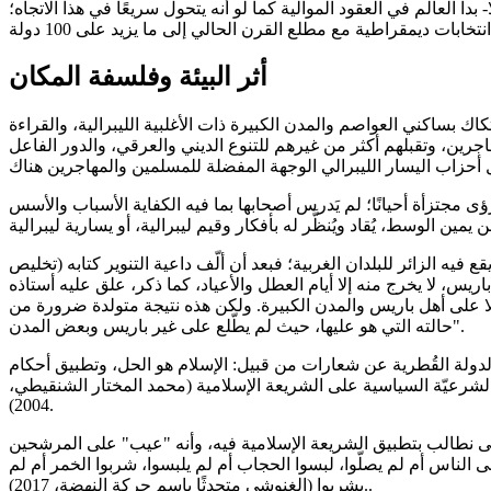
ت الذي لم توجد فيه انتخابات ديمقراطية على النمط الغربي في بداية السبعينيات إلا في حوالي 30 دولة – مثلًا- بدا العالم في العقود الموالية كما لو أنه يتحول سريعًا في هذا الاتجاه؛
أثر البيئة وفلسفة المكان
ك بساكني العواصم والمدن الكبيرة ذات الأغلبية الليبرالية، والقراءة
اجرين، وتقبلهم أكثر من غيرهم للتنوع الديني والعرقي، والدور الفاعل
ى مجتزأة أحيانًا؛ لم يَدرس أصحابها بما فيه الكفاية الأسباب والأسس
 الزائر للبلدان الغربية؛ فبعد أن ألّف داعية التنوير كتابه (تخليص
س، لا يخرج منه إلا أيام العطل والأعياد، كما ذكر، علق عليه أستاذه
إلا على أهل باريس والمدن الكبيرة. ولكن هذه نتيجة متولدة ضرورة من
حالته التي هو عليها، حيث لم يطّلع على غير باريس وبعض المدن".
الدولة القُطرية عن شعارات من قبيل: الإسلام هو الحل، وتطبيق أحكام
لال الأخلاقي.. وأعْلت من شأن "الحريات العامة في الدولة الإسلامية" (راشد الغنوشي، 1993)، ومن تقديم الشرعيّة السياسية على الشريعة الإسلامية (محمد المختار الشنقيطي،
2004).
سة (سعد الدين العثماني، 2009)، بل ورأت أن مجتمعنا ليس كافرًا حتى نطالب بتطبيق الشريعة الإسلامية فيه، وأنه "عيب" على المرشحين
عتبرت أحيانًا أن الدولة ليس من مهمتها هل صلى الناس أم لم يصلّوا، لبسوا الحجاب أم لم يلبسوا، شربوا الخمر أم لم
يشربوا (الغنوشي متحدثًا باسم حركة النهضة، 2017)..