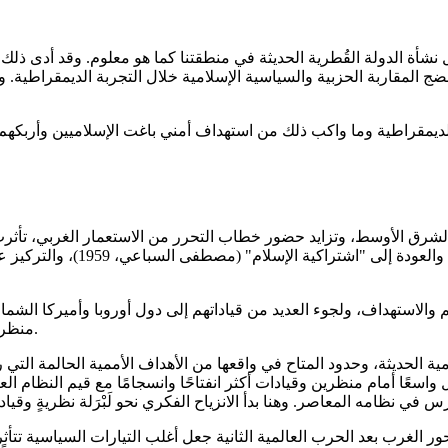
أة الدولة القُطرية الحديثة في منطقتنا كما هو معلوم. وقد أدى ذلك – 
 المقاربة الحزبية والسياسية الإسلامية خلال التجربة الديمقراطية. وه
الديمقراطية وما واكب ذلك من استهداف أمني باغت الإسلاميين وأربكهم،
 الشرق الأوسط، وتزايد حضور خطاب التحرر من الاستعمار الغربي، تأثرت ا
لتطبيق "العدالة الاجتماعية في
م والاستهداف، ولجوء العديد من قياداتهم إلى دول أوروبا وأميركا الشمالي
منظري هذه الحركة لاحقًا لقيم الديمقراطية الليبرالية (ليبرالية نسبية طبعًا).
ومية الحديثة، وحدود المتاح في واقعها من الأهداف الأممية الحالمة الت
اسعًا أمام منظرين وقيادات أكثر انفتاحًا وانسجامًا مع قيم النظام ا
حور الغرب بعد الحرب العالمية الثانية جعل أغلب التيارات السياسية تتأ