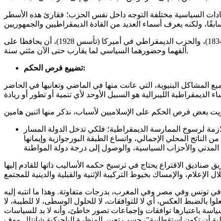
القيادات السياسية مختلفة التوجه داخل نفس الحزب؛ فقارئ هذه الأسطر
أيضًا، تغيب عن جل هذه النخب درجة المرونة والطبيعة الديناميكية التنظيمية، التي سمحت- مثلًا- لحزب المحافظين في بريطانيا (تأسس 1834)، والحزب الديمقراطي في أميركا (تأسس 1928)، أن يحافظا على
ألقهما وحضورهما السياسي لما يقارب حتى الآن مئتي سنة.
تضييع فرص الحكم:
ع المشاكل البنيوية، التي عانت منها في الماضي وتعانيها في الحاضر
اللازمة لرسوخ الممارسة الديمقراطية؛ فلكي تدخل الدولة المسار
 الناتج المحلي الإجمالي، واتساع الطبقة البورجوازية وإيمانها
ق صناديق الاقتراع يحتاج في ترسيخ حكمه الأساليب ذاتها للقادم إليها
في تونس وفي مصر وفي المغرب، بدرجات متفاوتة. وهذا ما انتبه إليه
ا بالضبط العكس، أي لا للتوافقات، لا للحلول الوسطى، لا للطيبة، لا
ياسة باعتبارها توافقات وإجماعات تصور خاطئ، وأنه لا بد للسياسات