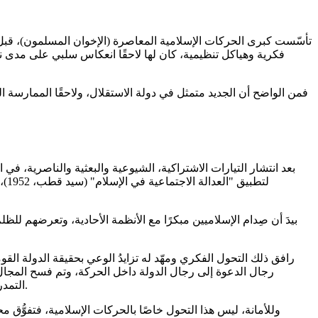
تأسّست كبرى الحركات الإسلامية المعاصرة (الإخوان المسلمون)، قبل نش
فكرية وهياكل تنظيمية، كان لها لاحقًا انعكاس سلبي على مدى نضج
فمن الواضح أن الجديد متمثل في دولة الاستقلال، ولاحقًا الممارسة 
بعد انتشار التيارات الاشتراكية، الشيوعية والبعثية والناصرية، في
بيدَ أن صِدام الإسلاميين مبكرًا مع الأنظمة الأحادية، وتعرضهم للظل
رافق ذلك التحول الفكري ومهّد له تزايدُ الوعي بحقيقة الدولة الق
رجال الدعوة إلى رجال الدولة داخل الحركة، وتم فسح المجال و
التمدرس في نظامه المعاصر. وهنا بدأ الانزياح الفكري نحو لَبْرَلة نظريةٍ وقيادية لا تعكس حقيقة القاعدة العريضة لهذه التيارات المحافِظة والمتدينة.
وللأمانة، ليس هذا التحول خاصًا بالحركات الإسلامية، فتفوُّق م