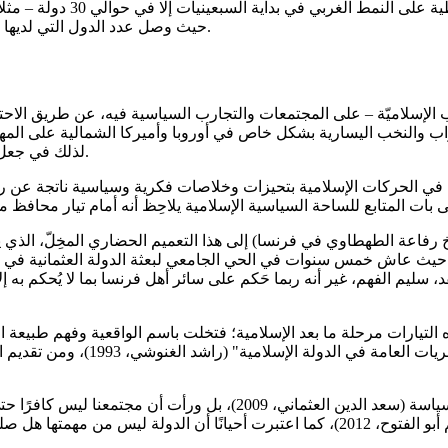
الإدارية والسياسية. ففي الوق
حيث وصل عدد الدول التي لديها انتخابات ديمقراطية مع مطلع القرن الحالي إلى ما يزيد على 100 دولة.
ب الإسلاميّة – على المجتمعات والتجارب السياسية فيه، عن طريق الاحتكا
لأحزاب والنخب اليسارية بشكل خاص في أوروبا وأميركا الشمالية على المه
لذلك في جعل أحزاب اليسار الليبرالي الوجهة المفضلة للمسلمين والمهاجرين هناك.
لرأي في الحركات الإسلامية بتحيزات وخلاصات فكرية وسياسية ناتجة عن رؤ
ة الطهطاوي في فرنسا) إلى هذا التعميم الحضاري المخِلّ، الذي يقع فيه
ر، حيث عاش خمس سنوات في الحي الجامعي لبعثة الدولة العثمانية في باري
 سليم الفهم، غير أنه ربما حَكم على سائر أهل فرنسا بما لا يُحكم به 
 التيارات مرحلة ما بعد الإسلامية؛ فتخلت باسم الواقعية وفهم طبيعة 
الشريعة، ومناهضة العلمانية والانح
وطالبت هذه التيارات بالتمييز – ولك أن تقول الفصل – بين الدين والسيا
أن يرفعوا شعار التعهد بتطبيقها عند وصولهم للسلطة (عبد المنعم أبو الفتوح، 2012)، كما ا