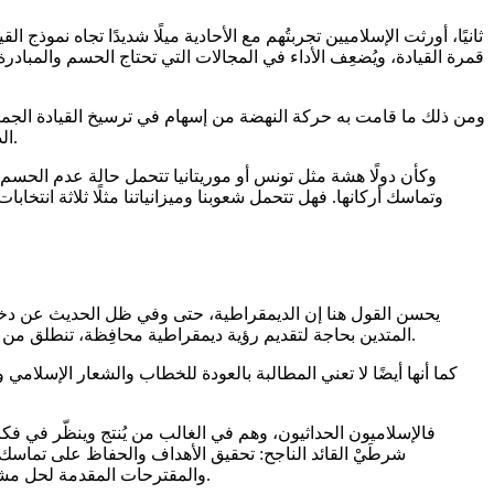
ثانيًا، أورثت الإسلاميين تجربتُهم مع الأحادية ميلًا شديدًا تجاه نموذج
قمرة القيادة، ويُضعِف الأداء في المجالات التي تحتاج الحسم والمباد
ومن ذلك ما قامت به حركة النهضة من إسهام في ترسيخ القيادة الجماعي
الذي قدمه حزب تواصل سنة 2011، عندما طالب في وثيقته "إصلاح قبل فوات الأوان" بتحويل نظام الحكم في موريتانيا من رئاسي إلى برلماني.
وكأن دولًا هشة مثل تونس أو موريتانيا تتحمل حالة عدم الحسم 
يحسن القول هنا إن الديمقراطية، حتى وفي ظل الحديث عن دخول الع
المتدين بحاجة لتقديم رؤية ديمقراطية محافِظة، تنطلق من واقع وقيم البلدان الإسلامية وتستجيب لحاجاتها ومطالبها الخاصة، وليس الدعوة للاستبداد وحكم الفرد كبديل وحيد عن الديمقراطية الليبرالية.
كما أنها أيضًا لا تعني المطالبة بالعودة للخطاب والشعار الإسل
فالإسلاميون الحداثيون، وهم في الغالب من يُنتج وينظّر في فكر
شرطَيْ القائد الناجح: تحقيق الأهداف والحفاظ على تماسك
والمقترحات المقدمة لحل مشاكل الدولة والمجتمع، هذا بالإضافة إلى ما أحدث من تشويش، وإضعاف للثقة، وسهولة في فك الارتباط السياسي، وتراجع في الألق والانتشار.