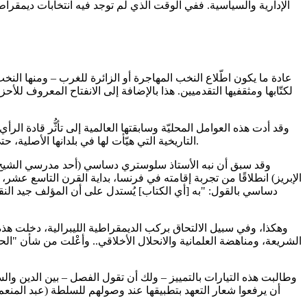
عادة ما يكون اطّلاع النخب المهاجرة أو الزائرة للغرب – ومنها النخ
لكتّابها ومثقفيها التقدميين. هذا بالإضافة إلى الانفتاح المعروف ل
وقد أدت هذه العوامل المحليّة وسابقتها العالمية إلى تأثُّر قادة ا
التاريخية التي هيّأت لها في بلدانها الأصلية، حتى بات المتابع للساحة السياسية الإسلامية يلاحِظ أنه أمام تيار محافظ من يمين الوسط، يُقاد ويُنظَّر له بأفكار وقيم ليبرالية، أو يسارية ليبرالية.
وقد سبق أن نبه الأستاذ سلوستري دساسي (أحد مدرسي الشيخ رفاع
الإبريز) انطلاقًا من تجربة إقامته في فرنسا، بداية القرن التاسع عش
دساسي بالقول: "به [أي الكتاب] يُستدل على أن المؤلف جيد النقد،
وهكذا، وفي سبيل الالتحاق بركب الديمقراطية الليبرالية، دخلت هذه