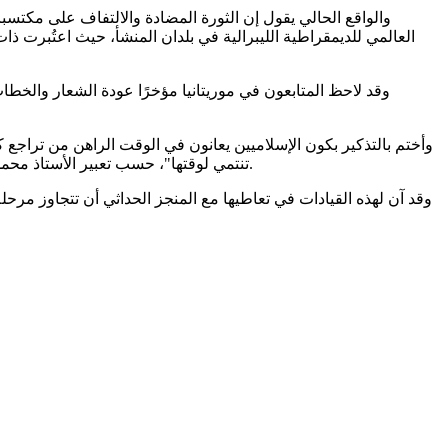
والواقع الحالي يقول إن الثورة المضادة والالتفاف على مكتسبات
العالمي للديمقراطية الليبرالية في بلدان المنشأ، حيث اعتُبرت ذا
وقد لاحظ المتابعون في موريتانيا مؤخرًا عودة الشعار والخطاب
وأختم بالتذكير بكون الإسلاميين يعانون في الوقت الراهن من تراجع كب
تنتمي لوقتها"، حسب تعبير الأستاذ محمد جميل منصور. إلا أن هذا التراجع التنظيري يصل حد الأزمة الفكرية فيما يتعلق بإنتاج رؤى الدولة الحديثة عند القيادات المحافِظة بشكل خاص.
وقد آن لهذه القيادات في تعاطيها مع المنجز الحداثي أن تتجاوز مر