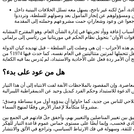
قيادة، آمنٌ لكنه غير ناجح، يسهل معه تسلل الخلافات البينية داخل
ميين ومسؤولوهم عن إنجاز المأمول بعد وصولهم للسلطة، وترددوا
اب إعاقة ووأد تجربتها في إدارة الشأن العام. وهو المقترح المشابه
حكم هذه الأحزاب – إن هي وصلت إلى السلطة – قبل تهديده كيان الدولة
وتماسك أركانها. فهل تتحمل شعوبنا وميزانياتنا مثلًا ثلاثة انتخابات عامة في أربع سنوات، كما حدث في بريطانيا (2015 و2017 و2019)؟ وهل تتحملها لمرتين متتاليتين في العام نفسه، كما حدث فيها 1974؟ من
هل من عود على بدء؟
صرة. وإن المقصود بالملاحظات الآنفة لفت الانتباه إلى أن هذا التيار
إصلاحي للناس من جديد، كما حاولوا أن يبدؤوه أول مرة ببساطة وصدق؛
مشروعًا متكاملًا لإعمار الأرض وفقًا لمنهج السماء.
 بين تغيير المناضلين والتغيير بهم، وأخفق جلّ قادتهم في الجمع بين
يادي فحسب، وإنما أيضًا على مستوى حماس عموم قاعدة التيار للفِكَر