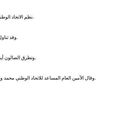
نظم الاتحاد الوطني لطلبة موريتانيا اليوم الخميس بالعاصمة نواكشوط ملتقا توجيهيا لصالح الطلاب الناجحين في مسابقة شهادة ختم الدروس الثانوية (باكلوريا).
وقد تناول الصالون التوجيهي عروضا حول مؤسسات التعليم العالي الوطني، كما تناول فرص المنح الخارجية في دول الجوار والتخصصات المتاحة فيها.
وتطرق الصالون أيضا إلى ظروف المعيشة والسكن وطرق التسجيل في الخارج، وظروف السكن الجامعي بجامعة نواكشوط العصرية والتخصصات المتاحة فيها.
وقال الأمين العام المساعد للاتحاد الوطني محمد ولد حمادي في الكلمة الرسمية للنشاط، إن هذا الصالون يكتسي أهمية خاصة لدوره في إنارة الطريق أمام الطلاب قبل ملئ استمارات التوجيه.