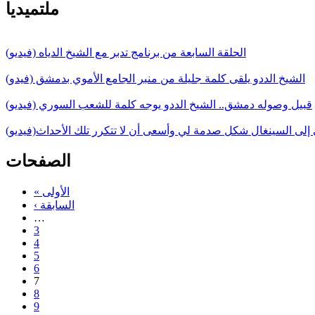
ملتميديا
الحلقة السابعة من برنامج تدبر مع الشيخ الدياه (فيديو)
الشيخ الددو يلقى كلمة جليلة من منبر الجامع الأموي بدمشق (فيدو)
قبيل وصوله دمشق.. الشيخ الددو يوجه كلمة للشعب السوري (فيديو)
 إلى السينغال شكل صدمة لي وأسعى أن لا تتكرر تلك الأحداث(فيديو)
الصفحات
« الأولى
‹ السابقة
…
3
4
5
6
7
8
9