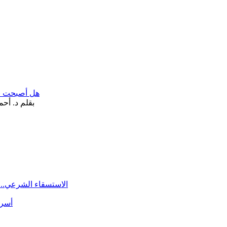
هل أصبحت «تآ
الاستسقاء الشرعي.. 
أسرة