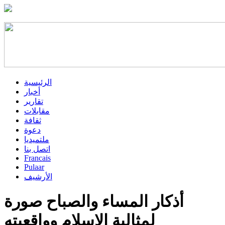
الرئيسية
أخبار
تقارير
مقابلات
ثقافة
دعوة
ملتميديا
اتصل بنا
Francais
Pulaar
الأرشيف
أذكار المساء والصباح صورة
لمثالية الاسلام وواقعيته