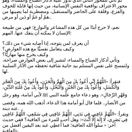
ثم نأتي للمحور الثاني الذي تدور عليه أذكار الصباح والمساء، وهو
محور الاعتراف بواقعية النفس الإنسانية، من حيث إنها قابلة للخوف
والفزع، وقلقة على الحاضر والمستقبل، ومضطربة لما يصيبها من
همّ أو غمّ أو دَين أو مرض..
نعم، لا حرج أبدًا من كل هذه المشاعر والنوازع؛ فهي من طبيعة
الإنسان لا يمكنه أن ينفك عنها. المهم:
أن يعرف لمن يتوجه، إذا أصابه شيء من ذلك؟
وكيف يتعامل نفسيًّا مع هذه العوارض؟
وكيف يخرج منها مهاريًّا؟
وتأتي أذكار الصباح والمساء، لتشير إلى بعض العوارض صراحة،
ولتمسح على نفس المسلم بيد حانية شافية تحفظه من الآثار السلبية
لها.
فنقرأ: «اللَّهُمَّ إِنِّي أَعُوذُ بِكَ مِنَ الْهَمِّ وَالْحَزَنِ، وَأَعُوذُ بِكَ مِنَ الْعَجْزِ
وَالْكَسَلِ، وَأَعُوذُ بِكَ مِنَ الْجُبْنِ وَالْبُخْلِ، وَأَعُوذُ بِكَ مِنْ غَلَبَةِ الدَّيْنِ،
وَقَهْرِ الرِّجَالِ». وهو دعاء جامع علَّمه النبي ﷺ لأبي أمامة، وهو رجل
من الأنصار.. فلما قال أبو أمامة هذا الدعاء، أذهب الله همه، وقضى
عنه دينه.
ونقرأ: «اللَّهُمَّ عَافِنِي فِي بَدَنِي، اللَّهُمَّ عَافِنِي فِي سَمْعِي، اللَّهُمَّ عَافِنِي
فِي بَصَرِي، لَا إِلَهَ إِلَّا أَنْتَ»: وهل أحب للمرء من العافية؟ ففي حديث
آخر: « سلوا الله العافية؛ فما أُعطِي عبد بعد اليقين أفضل من
العافية».