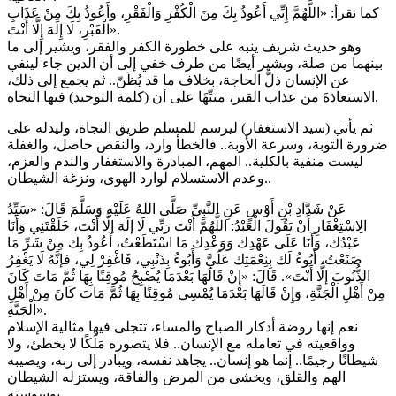
كما نقرأ: «اللَّهُمَّ إِنِّي أَعُوذُ بِكَ مِنَ الْكُفْرِ وَالْفَقْرِ، وأَعُوذُ بِكَ مِنْ عَذَابِ
الْقَبْرِ، لَا إِلَهَ إِلَّا أَنْتَ».
وهو حديث شريف ينبه على خطورة الكفر والفقر، ويشير إلى ما
بينهما من صلة، ويشير أيضًا من طرف خفي إلى أن الدين جاء لينفي
عن الإنسان ذلَّ الحاجة، بخلاف ما قد يُظَنّ.. ثم يجمع إلى ذلك،
الاستعاذةَ من عذاب القبر، منبِّهًا على أن (كلمة التوحيد) فيها النجاة.
ثم يأتي (سيد الاستغفار) ليرسم للمسلم طريق النجاة، وليدله على
ضرورة التوبة، وسرعة الأوبة.. فالخطأ وارد، والنقص حاصل، والغفلة
ليست منفية بالكلية.. المهم، المبادرة والاستغفار والندم والعزم،
وعدم الاستسلام لوارد الهوى، ونزغة الشيطان..
عَنْ شَدَّادِ بْنِ أَوْسٍ عَنِ النَّبِيِّ صَلَّى اللهُ عَلَيْهِ وَسَلَّمَ قَالَ: «سَيِّدُ
الِاسْتِغْفَارِ أَنْ يَقُولَ الْعَبْدُ: اللَّهُمَّ أَنْتَ رَبِّي لَا إلَهَ إلَّا أَنْتَ، خَلَقْتَنِي وَأَنَا
عَبْدُك، وَأَنَا عَلَى عَهْدِك وَوَعْدِك مَا اسْتَطَعْتُ، أَعُوذُ بِك مِنْ شَرِّ مَا
صَنَعْتُ، أَبُوءُ لَك بِنِعْمَتِك عَلَيَّ وَأَبُوءُ بِذَنْبِي، فَاغْفِرْ لِي، فإنَّهُ لَا يَغْفِرُ
الذُّنُوبَ إلَّا أَنْتَ». قَالَ: «إِنْ قَالَهَا بَعْدَمَا يُصْبِحُ مُوقِنًا بِهَا ثُمَّ مَاتَ كَانَ
مِنْ أَهْلِ الْجَنَّةِ، وَإِنْ قَالَهَا بَعْدَمَا يُمْسِي مُوقِنًا بِهَا ثُمَّ مَاتَ كَانَ مِنْ أَهْلِ
الْجَنَّةِ».
نعم إنها روضة أذكار الصباح والمساء، تتجلى فيها مثالية الإسلام
وواقعيته في تعامله مع الإنسان.. فلا يتصوره مَلَكًا لا يخطئ، ولا
شيطانًا رجيمًا.. إنما هو إنسان.. يجاهد نفسه، ويبادر إلى ربه، ويصيبه
الهم والقلق، ويخشى من المرض والفاقة، ويستزله الشيطان
بوسوسته..