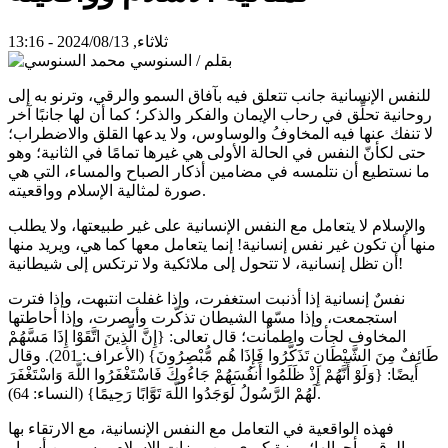
ثلاثاء, 2024/08/13 - 13:16
للنفس الإنسانية جانب تتعلق فيه بآفاق السمو والرقي، وترنو به إلى
روحانية تحلِّق في رحاب الإيمان والفكر والذكر؛ كما أن لها جانبًا آخر
لا تنفك عنها فيه المخاوفُ والوساوس، ولا يدعها القلق والاضطراب؛
حتى لكأنّ النفس في الحالة الأولى هي غيرها تمامًا في الثانية؛ وهو
ما نستطيع أن نتلمسه في مضامين أذكار الصباح والمساء، التي هي
صورة لمثالية الإسلام وواقعيته.
والإسلام لا يتعامل مع النفس الإنسانية على غير طبيعتها، ولا يطلب
منها أن تكون غير نفس إنسانية! إنما يتعامل معها كما هي، ويريد منها
أن تظل إنسانية، لا تتحول إلى ملائكية ولا ترتكس إلى شيطانية!
نفسٌ إنسانية إذا أذنبت استغفرت، وإذا غفلت انتبهت، وإذا فترت
استجمعت، وإذا مسّها الشيطان تذكّرت وأبصرت، وإذا أحاطتها
المخاوف لجأت واطمأنت؛ قال تعالى: {إِنَّ الَّذِينَ اتَّقَوْا إِذَا مَسَّهُمْ
طَائِفٌ مِنَ الشَّيْطَانِ تَذَكَّرُوا فَإِذَا هُم مُّبْصِرُونَ} (الأعراف: 201). وقال
أيضًا: {وَلَوْ أَنَّهُمْ إِذْ ظَلَمُوا أَنفُسَهُمْ جَاءُوكَ فَاسْتَغْفَرُوا اللَّهَ وَاسْتَغْفَرَ
لَهُمْ الرَّسُولُ لَوَجَدُوا اللَّهَ تَوَّابًا رَحِيمًا} (النساء: 64).
فهذه الواقعية في التعامل مع النفس الإنسانية، مع الارتقاء بها
والرقي بأحوالها؛ ميزة كبرى من ميزات الإسلام، وسر من أسرار