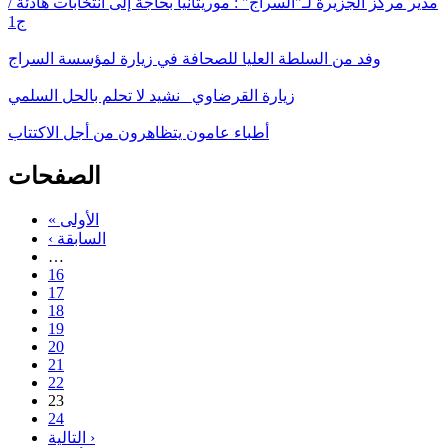
مدير مركز الجزيرة لـ"السراج" : موريتانيا بحاجة إلى انتخابات هادئة /
ج1
وفد من السلطة العليا للصحافة في زيارة لمؤسسة السراج
زيارة القرضاوي_ نشيد لا تحلم بالحل السلمي
أطباء عامون يتظاهرون من أجل الاكتتاب
الصفحات
« الأولى
‹ السابقة
…
16
17
18
19
20
21
22
23
24
التالية ›