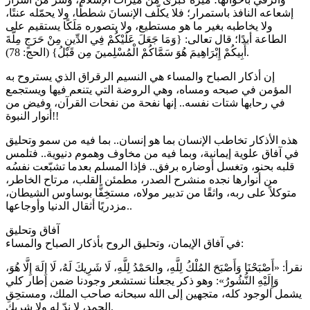
إشعاعه النافذ باستمرار؛ فلا يكلّف الإنسانَ شططًا، ولا يحمّله عنتًا،
ولا يخاطبه بغير ما هو مستطيع، ولا يتصوره مَلَكًا يستقيم على
الطاعة أبدًا؛ قال تعالى: {وَمَا جَعَلَ عَلَيْكُمْ فِي الدِّينِ مِنْ حَرَجٍ مِلَّةَ
أَبِيكُمْ إِبْرَاهِيمَ هُوَ سَمَّاكُمْ الْمُسْلِمينَ مِن قَبْلُ} (الحج: 78).
إن أذكار الصباح والمساء هي النسيم الرقراق الذي يستروح به
المؤمن في صبحه ومساه، وهي الروضة التي يتنعم فيها ويستجمع
في رحابها شتات نفسه.. إنها نفحة من نفحات القرآن، وفيض من
أنوار النبوة!!
هذه الأذكار تخاطب الإنسان بما هو إنسان.. بما فيه من سمو وتحليق
في آفاق علوية إيمانية، وبما فيه من مخاوف وهموم دنيوية.. فتلمس
قلبه بحنو، وتغسل أوضاره برفق.. فإذا المسلم بعدما تشبّعت نفسُه
من أنوارها نجده منشرح الصدر، مطمئن القلب، مرتاح الخاطر،
متوكلاً على ربه، واثقًا من تدبير مولاه، مستخِفًّا بوساوس الشيطان،
مزدريًا أثقال الدنيا وأوجاعها..
آفاق وتحليق
في آفاق الإيمان، وتحليق الروح بأذكار الصباح والمساء:
نقرأ: «أَصْبَحْنَا وَأَصْبَحَ المُلْكُ لِلَّهِ، والحَمْدُ لِلَّهِ، لَا شَرِيكَ لَهُ، لَا إِلَهَ إِلَّا هُوَ،
وَإِلَيْهِ النُّشُورُ»: وهو ذكر يجعلنا نستشعر وجودنا ضمن إطار كلي
يشمل الوجود كله، متجهين إلى الله سبحانه صاحب الملك، ومستحِقِ
الحمد، لا ندّ له ولا شريك.