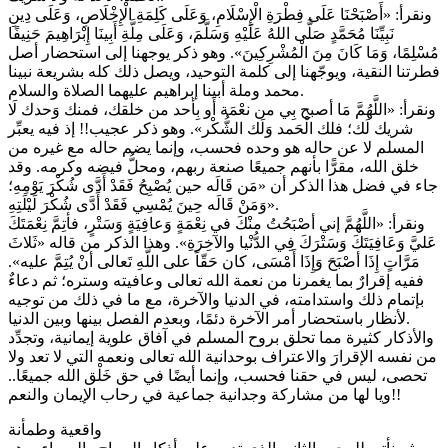
ونقرأ: «أَصْبَحْنَا عَلَى فِطْرَةِ الْإِسْلَامِ، وَعَلَى كَلِمَةِ الْإِخْلَاصِ، وَعَلَى دِينِ
نَبِيِّنَا مُحَمَّدٍ صَلَّى اللهُ عَلَيْهِ وَسَلَّمَ، وَعَلَى مِلَّةِ أَبِينَا إِبْرَاهِيمَ حَنِيفًا
مُسْلِمًا، وَمَا كَانَ مِنَ الْمُشْرِكِينَ». وهو ذكر يوجهنا إلى استحضار أصل
فطرتنا النقية، ويوجّهنا إلى كلمة التوحيد، ويصل ذلك كله بشريعة نبينا
محمد وملة أبينا إبراهيم عليهما الصلاة والسلام.
ونقرأ: «اللَّهُمَّ مَا أصبح بِي من نعْمَة أَو بِأحد من خلقك، فمنك وَحدك لَا
شريك لَك؛ فلك الْحَمد وَلَك الشُّكْر». وهو ذكر عجيب!! إذ فيه يعبِّر
المسلم لا عن حاله هو وحده فحسب، وإنما يضم حاله مع غيره من
خلق الله، مقرًّا بأنهم جميعًا صنعة ربهم، ومحلُّ فيضه وكرمه. وقد
جاء في فضل هذا الذكر أن «مَن قَالَه حين يُصْبِحُ فَقَدْ أَدَّى شُكْرَ يَوْمِهِ؛
وَمَنْ قَالَه حِينَ يُمْسِي فَقَدْ أَدَّى شُكْرَ لَيْلَتِهِ».
ونقرأ: «اللَّهُمَّ إني أصْبَحُتُ منْكَ في نِعْمَةٍ وَعافِيَةٍ وَسَتْرٍ، فأتِمَّ نِعْمَتَكَ
عَليَّ وَعَافِيَتَكَ وَسَتْرَكَ فِي الدُّنْيا والآخِرَةِ». وهذا الذكر من قاله «ثَلاثَ
مَرَّاتٍ إِذَا أصْبَحَ وَإِذَا أَمْسَى، كان حَقّاً على اللَّهِ تَعالى أنْ يُتِمَّ عليه».
ففيه إقرارٌ بما يغمرنا من نعمة الله تعالى وعافيته وستره؛ ثم دعاءٌ
بإتمام ذلك واستدامته، في الدنيا والآخرة، مع ما في ذلك من توجيه
لأنظار باستحضار أمر الآخرة دئمًا، وبعدم الفصل بينها وبين الدنيا.
والأذكار كثيرة مما تحلق بروح المسلم في آفاق علوية إيمانية، وتجدِّد
من نفسه الإقرارَ والاعتراف بوحدانية الله تعالى ونعمه التي لا تعد ولا
تحصى، ليس في حقنا فحسب، وإنما أيضًا في حق خَلْق الله جميعًا..
ويا لها من مشاركة وجدانية جماعية في رحاب الإيمان والنعم!!
واقعية وطمأنة