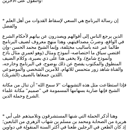
والتقول على الآخرين!
* إن رسالة البرنامج هي السعي لإسقاط القدوات من أهل العلم
والفضل
الذين يرجع الناس إلى أقوالهم ويصدرون عن بيانهم لأحكام الشرع
في الواقع، وضربُ مصداقيتهم، وهذا منهج معروف لضيف البرنامج
طالما عبر عنه بأساليب مختلفة، وإنما الشيخ محمد الحسن -وإن
اقتضى سياق ما اختصاصه- أنموذج ومثال (وهو لعمري مثال باذخ
وأنموذج شامخ). ولا يخفى هذا على ذي بصيرة، وكلام الضيف
المنطوق والمكتوب يفصح عن ذلك بوضوح، في البرنامج وخارجه،
والقناة شاهد زور متحمس للاتهام، للأمرين الشخصي والموضوعي
اللذين جمعاها بالضيف (الشريك).
فإذا استطاعت مثل هذه التشويهات "لا سمح الله" أن تنال من مكانة
الشيخ فإنها ضاربة بسهامها المسمومة في "صميم" مكانة علماء
الشرع وحملة الدين.
* وهنا أذكر الحملة التي شنها المستشرقون وتلاميذهم على أبي
هريرة من الصحابة ومحمد بن مسلم بن شهاب الزهري من التابعين؛
إذ كان الطعن في الرجلين طعنا في أكثر السنة المنقولة في دواوين