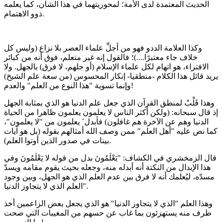
الحديث المعتمدة لدى الأمة؛ لمحوريتهما في هذا الشأن، كما يعلمه
ذوو الاهتمام.
وكذا العلامة الددو فهو من أجلِّ علماء العصر بلا نزاع (وليس كل
خلاف جاء معتبرًا....)؛ فالقول إنه غير متعلم، فوق أنه من كبائر
الافتراء، هو اتهام لكل علماء الإسلام (أو جلهم، لا فرق) بالجهل. ولا
يريد قائل هذا الكلام -منطقيا- إنكار المحسوس (من سعة علم الشيخ)
وإنما تسوية "هذا النوع من العلم" والعدم!
وهذا قَلْبٌ لمنطق القرآن الذي جعل علم الدنيا هو الذي بمثابة الجهل
إذ قال سبحانه: (ولكن أكثر الناس لا يعلمون يعلمون ظاهرا من الحياة
الدنيا وهم عن الآخرة هم غافلون) فأبدل َ يعلمون من "لا يعلمون"،
كما نص عليه "أهل العلم" ممن وصف الله أمثالهم بقوله (بل هو آيات
بينات في صدور الذين أوتوا العلم).
قال الزمخشري في الكشاف: "يَعْلَمُونَ بدل من قوله لا يَعْلَمُونَ وفي
هذا الإبدال من النكتة أنه أبدله منه، وجعله بحيث يقوم مقامه ويسدّ
مسدّه، ليُعلمك أنه لا فرق بين عدم العلم الذي هو الجهل، وبين وجود
العلم الذي لا يتجاوز الدنيا".
وهذا العلم "الذي لا يتجاوز الدنيا" هو الذي يجعل بعض الزاعمين أخذ
طرف منه يستهزئون بما غاب عن حسهم من المغيبات التي صحت