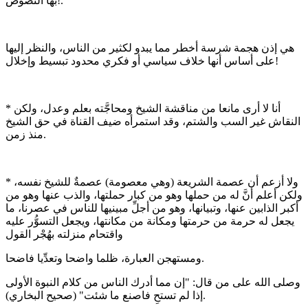
بها النصوص!.
هي إذن هجمة شرسة أخطر مما يبدو لكثير من الناس، والنظر إليها
على أساس أنها خلاف سياسي أو فكري محدود تبسيط وإخلال!
* أنا لا أرى مانعا من مناقشة الشيخ ومحاجَّته بعلم وعدل، ولكن
النقاش غير السب والشتم، وقد استمرأه ضيف القناة في حق الشيخ
منذ زمن.
* ولا أزعم أن عصمة الشريعة (وهي معصومة) عصمةٌ للشيخ نفسه،
ولكن أعلم أنَّ له من حملها وهو من كبار حملتها، والذب عنها وهو من
أكبر الذابين عنها، وتبيانها، وهو من أجلِّ مبينيها للناس في عصرنا، ما
يجعل له حرمة من حرمتها ومكانة من مكانتها، ويجعل التسوُّر عليه
واقتحام منزلته بهُجْر القول
ومستهجن العبارة، ظلما واضحا وتعدِّيا فاضحا.
وصلى الله على من قال: "إن مما أدرك الناس من كلام النبوة الأولى
إذا لم تستحِ فاصنع ما شئت" (صحيح البخاري).