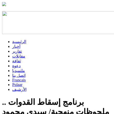
الرئيسية
أخبار
تقارير
مقابلات
ثقافة
دعوة
ملتميديا
اتصل بنا
Francais
Pulaar
الأرشيف
برنامج إسقاط القدوات ..
ملحوظات منهجية/ سيدي محمود