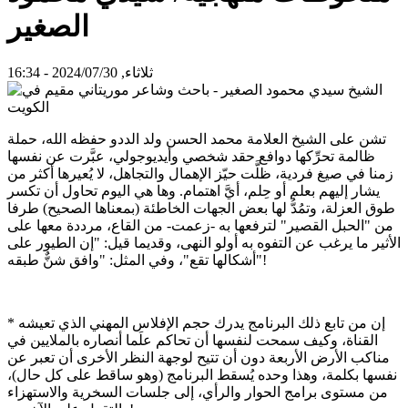
الصغير
ثلاثاء, 2024/07/30 - 16:34
تشن على الشيخ العلامة محمد الحسن ولد الددو حفظه الله، حملة
ظالمة تحرِّكها دوافع حقد شخصي وأيديوجولي، عبَّرت عن نفسها
زمنا في صيغ فردية، ظلَّت حيّز الإهمال والتجاهل، لا يُعيرها أكثر من
يشار إليهم بعلم أو حِلم، أيَّ اهتمام. وها هي اليوم تحاول أن تكسر
طوق العزلة، وتمُدُّ لها بعض الجهات الخاطئة (بمعناها الصحيح) طرفا
من "الحبل القصير" لترفعها به -زعمت- من القاع، مرددة معها على
الأثير ما يرغب عن التفوه به أولو النهى، وقديما قيل: "إن الطيور على
أشكالها تقع"، وفي المثل: "وافق شنٌّ طبقه"!
* إن من تابع ذلك البرنامج يدرك حجم الإفلاس المهني الذي تعيشه
القناة، وكيف سمحت لنفسها أن تحاكم علَما أنصاره بالملايين في
مناكب الأرض الأربعة دون أن تتيح لوجهة النظر الأخرى أن تعبر عن
نفسها بكلمة، وهذا وحده يُسقط البرنامج (وهو ساقط على كل حال)،
من مستوى برامج الحوار والرأي، إلى جلسات السخرية والاستهزاء