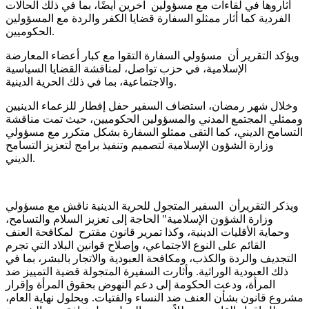
أثاروها في لقاءات مع مسؤولين آخرين أيضًا، بما في ذلك الحالات
الفردية كما أثار ممثلو السفارة قضايا الكفر والردة مع المسؤولين
الحكوميين.
ويؤكد التقرير أن مسؤولي السفارة التقوا مع كبار أعضاء المعارضة
الإسلامية، في حزب تواصل، لمناقشة القضايا السياسية
والاجتماعية، بما في ذلك الحرية الدينية.
وخلال شهر رمضان، استضاف السفير حفل إفطار للزعماء الدينيين
وممثلي المجتمع المدني والمسؤولين الحكوميين، حيث تمت مناقشة
التسامح الديني، كما التقى ممثلو السفارة بشكل متكرر مع مسؤولي
وزارة الشؤون الإسلامية لتصميم وتنفيذ برامج لتعزيز التسامح
الديني.
ويذكر التقريرأن السفير المتجول للحرية الدينية ناقش مع مسؤولي
وزارة الشؤون الإسلامية" الحاجة إلى تعزيز السلام والتسامح،
وحماية الأقليات الدينية، وكذا تمرير قانون مقترح لمكافحة العنف
القائم على النوع الاجتماعي، وإصلاح قوانين البلاد التي تجرم
التجديف والردة والكذب، ومكافحة العبودية والاتجار بالبشر، بما في
ذلك العبودية الوراثية. وأثارت السفيرة المتجولة قضية التمييز ضد
المرأة، ودعت الحكومة إلى دعم النهوض بحقوق المرأة وإقرار
مشروع قانون بشأن العنف ضد النساء والفتيات. وبحلول نهاية العام،