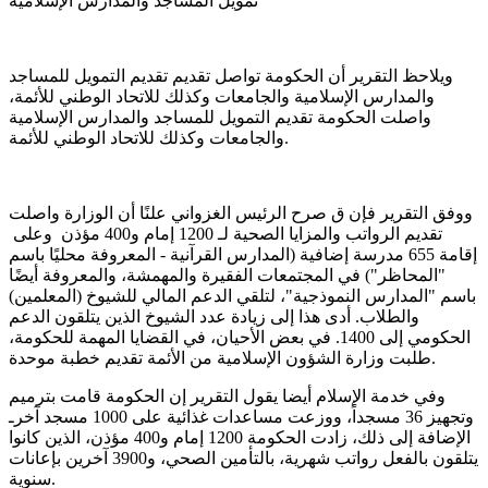
تمويل المساجد والمدارس الإسلامية
ويلاحظ التقرير أن الحكومة تواصل تقديم تقديم التمويل للمساجد
والمدارس الإسلامية والجامعات وكذلك للاتحاد الوطني للأئمة،
واصلت الحكومة تقديم التمويل للمساجد والمدارس الإسلامية
والجامعات وكذلك للاتحاد الوطني للأئمة.
ووفق التقرير فإن ق صرح الرئيس الغزواني علنًا أن الوزارة واصلت
تقديم الرواتب والمزايا الصحية لـ 1200 إمام و400 مؤذن وعلى
إقامة 655 مدرسة إضافية (المدارس القرآنية - المعروفة محليًا باسم
"المحاظر") في المجتمعات الفقيرة والمهمشة، والمعروفة أيضًا
باسم "المدارس النموذجية"، لتلقي الدعم المالي للشيوخ (المعلمين)
والطلاب. أدى هذا إلى زيادة عدد الشيوخ الذين يتلقون الدعم
الحكومي إلى 1400. في بعض الأحيان، في القضايا المهمة للحكومة،
طلبت وزارة الشؤون الإسلامية من الأئمة تقديم خطبة موحدة.
وفي خدمة الإسلام أيضا يقول التقرير إن الحكومة قامت بترميم
وتجهيز 36 مسجداً، ووزعت مساعدات غذائية على 1000 مسجد آخرـ
الإضافة إلى ذلك، زادت الحكومة 1200 إمام و400 مؤذن، الذين كانوا
يتلقون بالفعل رواتب شهرية، بالتأمين الصحي، و3900 آخرين بإعانات
سنوية.