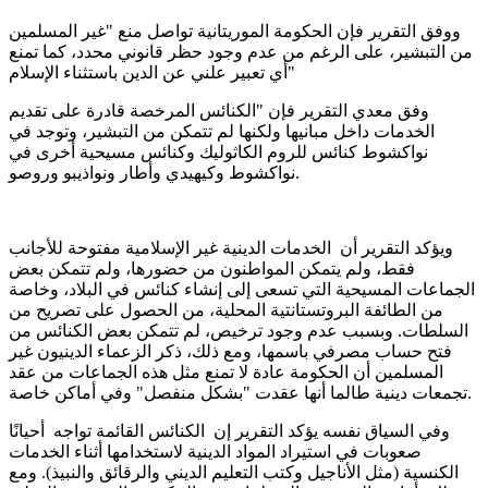
ووفق التقرير فإن الحكومة الموريتانية تواصل منع "غير المسلمين
من التبشير، على الرغم من عدم وجود حظر قانوني محدد، كما تمنع
أي تعبير علني عن الدين باستثناء الإسلام"
وفق معدي التقرير فإن "الكنائس المرخصة قادرة على تقديم
الخدمات داخل مبانيها ولكنها لم تتمكن من التبشير، وتوجد في
نواكشوط كنائس للروم الكاثوليك وكنائس مسيحية أخرى في
نواكشوط وكيهيدي وأطار ونواذيبو وروصو.
ويؤكد التقرير أن الخدمات الدينية غير الإسلامية مفتوحة للأجانب
فقط، ولم يتمكن المواطنون من حضورها، ولم تتمكن بعض
الجماعات المسيحية التي تسعى إلى إنشاء كنائس في البلاد، وخاصة
من الطائفة البروتستانتية المحلية، من الحصول على تصريح من
السلطات. وبسبب عدم وجود ترخيص، لم تتمكن بعض الكنائس من
فتح حساب مصرفي باسمها، ومع ذلك، ذكر الزعماء الدينيون غير
المسلمين أن الحكومة عادة لا تمنع مثل هذه الجماعات من عقد
تجمعات دينية طالما أنها عقدت "بشكل منفصل" وفي أماكن خاصة.
وفي السياق نفسه يؤكد التقرير إن الكنائس القائمة تواجه أحيانًا
صعوبات في استيراد المواد الدينية لاستخدامها أثناء الخدمات
الكنسية (مثل الأناجيل وكتب التعليم الديني والرقائق والنبيذ). ومع