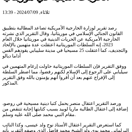
ثلاثاء, 2024/07/09 - 13:39
رصد تقرير لوزارة الخارجية الأمريكية تصاعد المطالبة بتطبيق
القانون الجنائي الإسلامي في موريتانيا، وقال التقرير الذي نشرته
الخارجية الأمريكية عن الحريات الدينية في موريتانيا خلال العام
2023، إنه السلطات الموريتانية اعتقلت عدة متهمين بالإلحاد
والتجديف، كما اعتقلت 25 مسيحيا في مدينة سليبابي يقودهم القس
أداما ديالو
ووفق التقرير فإن السلطات الموريتانية حاولت إرغام المتهمين في
سيلبابي على الرجوع إلى الإسلام لكنهم رفضوا، مما اضطر السلطة
إلى الإفراج عنهم بعد أن أقروا أنهم يؤمنون بالله وفق التقرير
المذكور.
ورصد التقرير اعتقال منصر يحمل كتبا دينية مسيحية في روصو،
إضافة إلى اعتقال الطالبة ماريا لوبيد بسبب كتابتها إجابة تتنقص من
مقام النبي محمد صلى الله عليه وسلم.
كما استعرض التقرير اعتقال الأستاذ نوح ولد عيسى، وكذا النائب
البرلماني محمد بوي ولد الشيخ محمد فاضل الذي وصفه التقرير بأنه