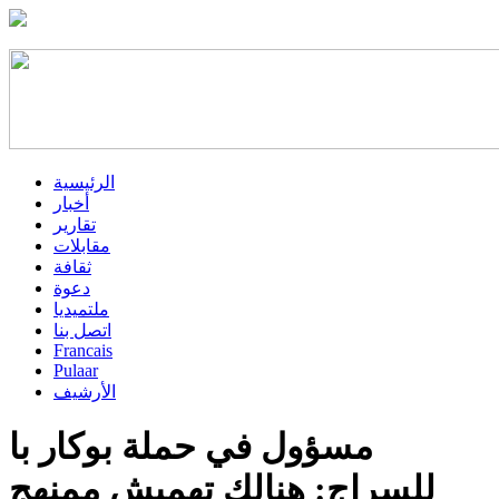
الرئيسية
أخبار
تقارير
مقابلات
ثقافة
دعوة
ملتميديا
اتصل بنا
Francais
Pulaar
الأرشيف
مسؤول في حملة بوكار با
للسراج: هنالك تهميش ممنهج