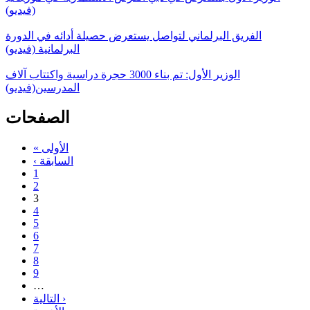
(فيديو)
الفريق البرلماني لتواصل يستعرض حصيلة أدائه في الدورة
البرلمانية (فيديو)
الوزير الأول: تم بناء 3000 حجرة دراسية واكتتاب آلاف
المدرسين(فيديو)
الصفحات
« الأولى
‹ السابقة
1
2
3
4
5
6
7
8
9
…
التالية ›