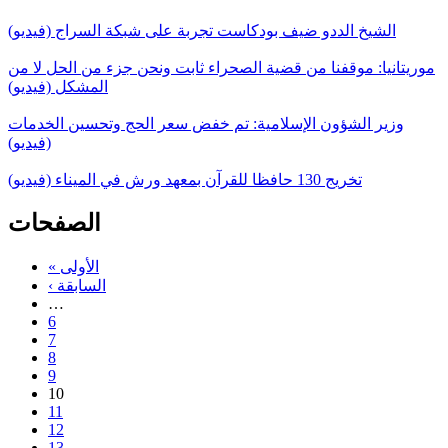
الشيخ الددو ضيف بودكاست تجربة على شبكة السراج (فيديو)
موريتانيا: موقفنا من قضية الصحراء ثابت ونحن جزء من الحل لا من
المشكل (فيديو)
وزير الشؤون الإسلامية: تم خفض سعر الحج وتحسين الخدمات
(فيديو)
تخريج 130 حافظا للقرآن بمعهد ورش في الميناء (فيديو)
الصفحات
« الأولى
‹ السابقة
…
6
7
8
9
10
11
12
13