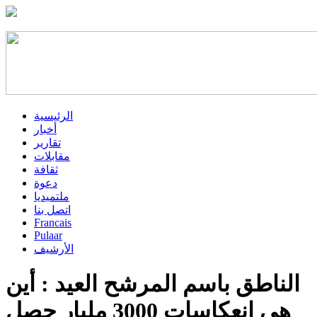
الرئيسية
أخبار
تقارير
مقابلات
ثقافة
دعوة
ملتميديا
اتصل بنا
Francais
Pulaar
الأرشيف
الناطق باسم المرشح العيد : أين
هي انعكاسات 3000 مليار حصل