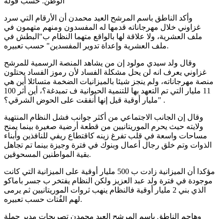
الوطن. حسب قوله
وأكد الناطق باسم المرشح العيد محمدن أن الأرقام التي سرد
غزاوني خلال مهرجاناته قدمها له المفسدون ومنهم متهمون في
ملف العشرية، ولا علاقة لها بالواقع متهما النظام ب"البطش في
ملف العشرية وإعداة تدوير المفسدين" حسب تعبيره.
وقال ولد سيدي مولود إن من يشاهد المنصة الرسمية للمرشح
غزاوني يعرف انه لن يحل مشكلة الفساد لأن رموز الفساد يحتلون
منصة مهرجاناته، ولم ينجز شيئا بالميزانيات الضخمة متسائلا أين هي
11 مليار التي تم التعهد بها للتنمية الحيوانية ف تمبدغة؟، أين أثر 100
مليار أوقية قيل إنها أنفقت على الحوض الشرقي؟" .
وقال إن الجانب الاجتماعي من أكثر جوانب فشل النظام المنتهية
ولايته حيث يحرم الموريتانيين من قطعة أرضية صغيرة بينما يمنح
مساحات واسعة في قلب تفرغ زينه كاقتطاع ريفي للنافذين وأبناء
الذوات وتم خلق رجال أعمال وبنوك في فترة وجيزة بينما تم تجاهل
بقية المواطنين المسحوقين.
مؤكدا أن الميزانية زادت ب 500 مليار أوقية على الميزانية التي كانت
موجودة في فترة ولد عبد العزيز ولكن النظام يفتخر ب جسر باماكو
الذي بني 2 مليار أوقية فالنظام ينهب ثروات الموريتانيين ثم يرمى
لهم الفُتات حسب تعبيره.
وهاجم الناطق باسم المرشح العيد محمدن تصريحات مدير حملة