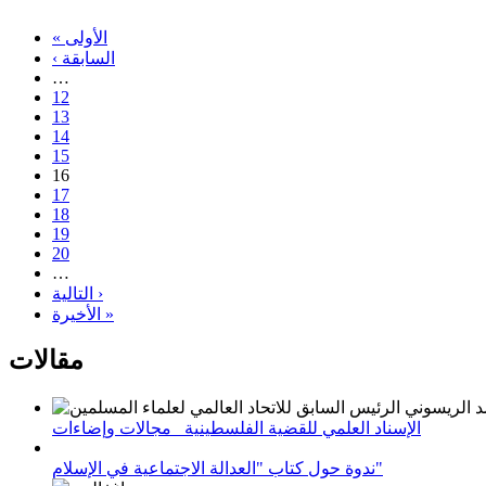
« الأولى
‹ السابقة
…
12
13
14
15
16
17
18
19
20
…
التالية ›
الأخيرة »
مقالات
الإسناد العلمي للقضية الفلسطينية_ مجالات وإضاءات
ندوة حول كتاب "العدالة الاجتماعية في الإسلام"