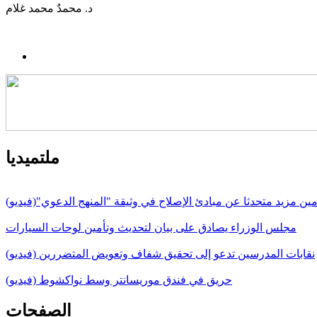
د. محمدٌ محمد غلام
ملتميديا
مين مزيد متحدثا عن مبادئ الإصلاح في وثيقة "المنهج الدعوي"(فيديو)
مجلس الوزراء يصادق على بيان لتحديث وتأمين لوحات السيارات
نقابات المدرسين تدعو إلى تحقيق شفاف وتعويض المتضررين (فيديو)
حريق في فندق موريسانتر وسط نواكشوط (فيديو)
الصفحات