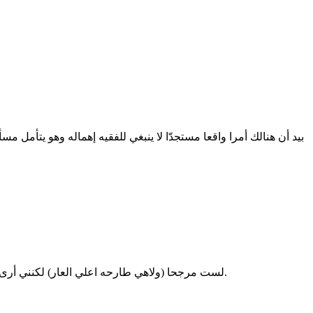
بيد أن هنالك أمرا واقعا مستجدّا لا ينبغي للفقيه إهماله وهو يتأمل 
لست مرجحا (ولاهي طارحه اعلي العار) لكنني أرى أنه لا ينبغي للفقيه أن يغفل هذه الحقيقة ولا أن ينقل كلام الفقهاء الأقدمين استدلالا وكأنه يفترض أنهم معنا على أرضية واحدة من هذه الزاوية.