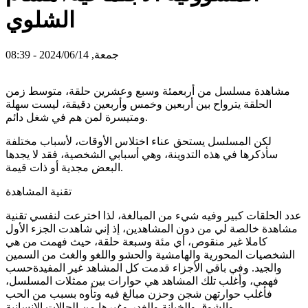
الشلوي
جمعة, 2024/06/14 - 08:39
مشاهدة مسلسل من أربعمئة وسبع وعشرين حلقة، متوسط زمن
الحلقة يترواح بين أربعين وخمس وأربعين دقيقة، ليست سهلة
ومتيسرة لمن هم في شغل دائم.
لكن المسلسل يستحق عناء اختلاس الأوقات، لأسباب مختلفة
سأذكرها في هذه التدوينة، وهي أسبابي الشخصية، فقد لا يجدها
البعض مجدية أو ذات قيمة.
تقنية المشاهدة
عدد الحلقات كبير وفيه شيء من المبالغة، لذا اخترعت لنفسي تقنية
مشاهدة خالصة لي من دون المشاهدين، إذ إني شاهدت الجزء الأول
كاملا غير منقوص، أي مئة وسبعة حلقة، حيث فهمت من هي
الشخصيات المحورية والهامشية والحشو واللغو والغث من السمين
والجيد. وفي باقي الأجزاء قدمت كل المشاهد غير المفيدةحسب
فهمي، وأغلب تلك المشاهد هي حوارات بين ممثلات المسلسل،
فأغلب حوارتهن شجن وحزن مبالغ فيه وتأوه بسبب من الحب
والشوق والخيانة والغدر وغيرها من الحالات الإنسانية.