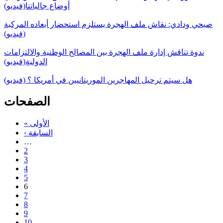
أوضاع جالياتنا(فيديو)
صبحي ودادي: نقاش ملف الهجرة يستلزم استحضار أبعاده المركبة
(فيديو)
ندوة تناقش إدارة ملف الهجرة بين المصالح الوطنية والالتزامات
الدولية(فيديو)
هل سيتم ترحيل المهاجرين الموريتانيين في أمريكا ؟ (فيديو)
الصفحات
« الأولى
‹ السابقة
…
2
3
4
5
6
7
8
9
10