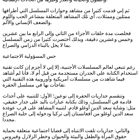
ثم إني قدمت كثيرا من مشاهد وحوارات المسلسل التي أطرافها
ممثلين وممثلات، أي تلك المشاهد المتعلقة بمشاعر الحب واللوم
والضعف الإنساني والألم.
فخلصت مدة حلقات الأجزاء من الثاني وإلى الرابع ما بين عشرين
وخمس وعشرين دقيقة، وبذلك اختصرت كثيرا من زمن المسلسل
بما لا يخل بالبناء الدرامي والصراع.
حس المسؤولية الاجتماعية
رغم تتبعي لعالم المسلسلات الأجنبية، إلا إني لا أجزم إن كانت تقنية
استخدام الكتابة على الجدران مستخدمة من قبل أم لا، فأنا لم أشاهد
فيما شاهدت من مسلسلات أمريكية وأوروبية هذه التقنية التي
تفاجأت بها في مسلسل الحفرة.
وتنقسم جداريات الحفرة إلى نوعين؛ الأول: للتنبيه على أحداث
قادمة في المسلسل، وذلك بكتابة عبارات باليد على جدار حقيقي،
مثل: وشاية سعد الدين أوغلو قادم. لتنبيه المشاهد على قرب عوةدة
سعد الدين أوغلو من أفغانستان إلى تركيا ودخوله إلى حلبة الصراع
مجددا.
والثاني: جداريات تلفت الانتباه إلى قضايا اجتماعية متعلقة بحماية
حقوق المرأة والطفل والبيئة والحيوان وخطر الزلازل وفيروس