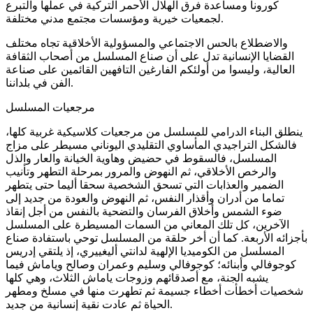
كورونا ومساعدة فرق الهلال الأحمر التركية في عملها والتبرع
لجمعيات خيرية ومؤسسات مجتمع مدني مختلفة.
والاضطلاع بالحس الاجتماعي والمسؤولية الأخلاقية تجاه مختلف
القضايا الإنسانية تدل على أن صناع المسلسل من أصحاب الثقافة
العالية، وليسوا من أولئكم الفارغين التافهين القائمين على صناعة
الفن في بلداننا.
مرجعيات المسلسل
ينطلق البناء الدرامي للمسلسل من مرجعيات كلاسيكية غربية كلها،
فالشكل التراجيدي المأساوي التقليدي اليوناني مسيطر على مزاج
المسلسل، فالسقوط في حضيض وهاوية الخيانة والعار والذل
والرخص الأخلاقي، ثم النهوض والمرور بمرحلة التطهر وتأنيب
الضمير والعذابات التي تسحق الشخصية سحقا أليما حتى يتطهر
تماما من أدران وأقذار النفس، ثم النهوض والعودة من جديد إلى
ضوء الشمس وأخلاق الفرسان والتضحية بالنفس من أجل إنقاذ
الآخرين، كل تلك المعاني من السمات المسيطرة على المسلسل
بأجزائه الأربعة. كما أن أخر حلقة من المسلسل توحي باستفادة صناع
المسلسل من الكوميديا الإلهية لدانتي أليغييري، إذ يلتقي إدريس
كوجوفالي وأبنائه؛ كوجوفالي وسليم وعمران وصالح وياماش فيما
يشبه الجنة، مع أصدقائهم وزوجات ياماش الثلاث، وهي كلها
شخصيات أخطأت أخطاء جسيمة ثم تطهرت منها في مسلخ ومطهر
الحياة ثم عادت نقية إنسانية من جديد.