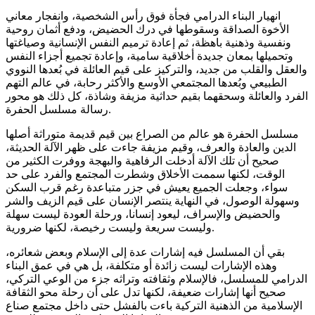
انهيار البناء الدرامي فجأة فوق رأس الشخصية، وانفجار معاني
الأخوة الصداقة وسقوطها في درك الحضيض، ودفع أثمان روحية
ونفسية وذهنية باهظة، ثم إعادة ترميم النفس الإنسانية وصياغتها
وتحميلها بمعان جديدة أخلاقية سامية، وإعادة تجميع أجزاء النفس
والعقل والقلب من جديد، والتركيز على قيم العائلة في بُعدها النووي
الطبيعي وبُعدها المجتمعي الأوسع والأكثر رحابة، في عالم التهم
الفرد والعائلة وسحقهما بقيم حداثية مزيفة وشاذة، كل ذلك هو محور
رسالة مسلسل الحفرة.
مسلسل الحفرة هو عالم من الصراع بين قيم قديمة متوراثة أصلها
الدين والعادة والعرف، وقيم مزيفة جاءت على ظهر الآلة الحديثة،
صحيح أن تلك الآلة أدخلت الرفاهية والبهجة ووفرت الكثير من
الوقت، لكنها سممت الأخلاق وشطرت المجتمع والفرد على حد
سواء، وجعلت الجميع يعيش في جزر متباعدة رغم قرب السكن
وسهولة الوصول، في النهاية ينتصر الإنسان على قيم الزيف والشر
والحضيض والإسراف، ليعود إنسانا، ورحلة العودة ليست سهلة
وليست سريعة وليست رخيصة، لكنها ضرورية.
بقي أن المسلسل فيه إشارات عدة إلى الإسلام وبعض شعائره،
وهذه الإشارات ليست زائدة أو متكلفة، بل هي في عمق البناء
الدرامي للمسلسل، فالإسلام وثقافته وتراثه جزء من الوعي التركي،
صحيح أنها إشارات ضعيفة، لكنها تدل على أن رحلة محو الثقافة
الإسلامية من الذهنية التركية باءت بالفشل حتى داخل مجتمع صناع