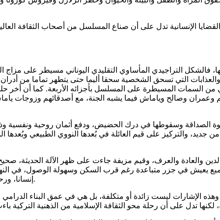
لقضايا الإنسانية تدل على أن صناع المسلسل من أصحاب الثقافة العالية
ها، فالشكل التراجيدي المأساوي التقليدي اليوناني مسيطر على مزاج
 والعذابات التي تسحق الشخصية سحقا أليما حتى يتطهر تماما من أدرا
ني من السمات المسيطرة على المسلسل بأجزائه الأربعة. كما أن أخر حل
سليم وعمران وصالح وياماش فيما يشبه الجنة، مع أصدقائهم وزوجات ي
خوة الصداقة وسقوطها في درك الحضيض، ودفع أثمان روحية ونفسية وذهني
 جديد، والتركيز على قيم العائلة في بُعدها النووي الطبيعي وبُعدها ال
ين والعادة والعرف، وقيم مزيفة جاءت على ظهر الآلة الحديثة، صحيح أ
ع يعيش في جزر متباعدة رغم قرب السكن وسهولة الوصول، في النهاي
إنسانا، ورحلة العودة ليست سهلة وليست سريعة وليست رخيصة، لكنها ضرورية.
ذه الإشارات ليست زائدة أو متكلفة، بل هي في عمق البناء الدرامي ل