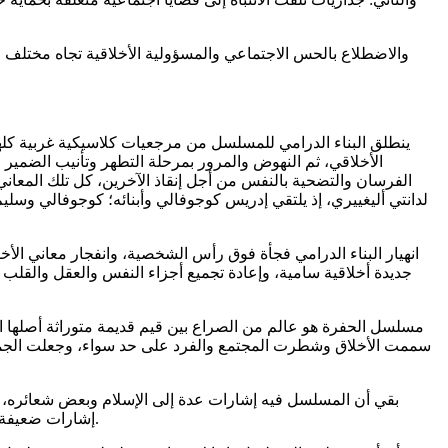
والاضطلاع بالحس الاجتماعي والمسؤولية الأخلاقية تجاه مختلف ا
ينطلق البناء الدرامي للمسلسل من مرجعيات كلاسيكية غربية كل
الأخلاقي، ثم النهوض والمرور بمرحلة التطهر وتأنيب الضمير
الفرسان والتضحية بالنفس من أجل إنقاذ الآخرين، كل تلك المعا
لدانتي أليغييري، إذ يلتقي إدريس كوجوفالي وأبنائه؛ كوجوفالي و
انهيار البناء الدرامي فجأة فوق رأس الشخصية، وانفجار معاني الأ
جديدة أخلاقية سامية، وإعادة تجميع أجزاء النفس والعقل والقلب من
مسلسل الحفرة هو عالم من الصراع بين قيم قديمة متوراثة أصلها الد
سممت الأخلاق وشطرت المجتمع والفرد على حد سواء، وجعلت الجمي
بقي أن المسلسل فيه إشارات عدة إلى الإسلام وبعض شعائره، وه
إشارات ضعيفة، لكنها تدل على أن رحلة محو الثقافة الإسلامية من الذهنية التركية باءت بالفشل حتى داخل مجتمع صناع الدراما المخملي والمعروف للجميع.