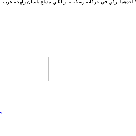
حدهما تركي في حركاته وسكناته، والثاني مدبلج بلسان ولهجة عربية ن
مد