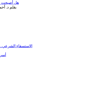
هل أصبحت «تآ
الاستسقاء الشرعي.. 
أسرة