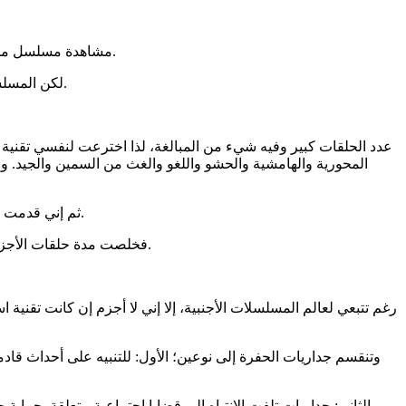
مشاهدة مسلسل من أربعمئة وسبع وعشرين حلقة، متوسط زمن الحلقة يترواح بين أربعين وخمس وأربعين دقيقة، ليست سهلة ومتيسرة لمن هم في شغل دائم.
لكن المسلسل يستحق عناء اختلاس الأوقات، لأسباب مختلفة سأذكرها في هذه التدوينة، وهي أسبابي الشخصية، فقد لا يجدها البعض مجدية أو ذات قيمة.
عدد الحلقات كبير وفيه شيء من المبالغة، لذا اخترعت لنفسي تقني
المحورية والهامشية والحشو واللغو والغث من السمين والجيد.
ثم إني قدمت كثيرا من مشاهد وحوارات المسلسل التي أطرافها ممثلين وممثلات، أي تلك المشاهد المتعلقة بمشاعر الحب واللوم والضعف الإنساني والألم.
فخلصت مدة حلقات الأجزاء من الثاني وإلى الرابع ما بين عشرين وخمس وعشرين دقيقة، وبذلك اختصرت كثيرا من زمن المسلسل بما لا يخل بالبناء الدرامي والصراع.
رغم تتبعي لعالم المسلسلات الأجنبية، إلا إني لا أجزم إن كانت تقنية
وتنقسم جداريات الحفرة إلى نوعين؛ الأول: للتنبيه على أحداث قاد
والثاني: جداريات تلفت الانتباه إلى قضايا اجتماعية متعلقة بحماي