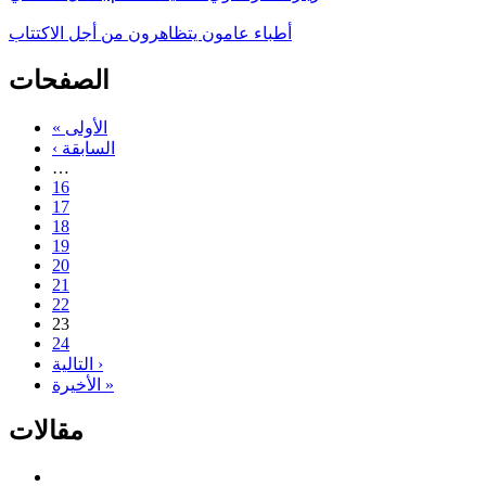
أطباء عامون يتظاهرون من أجل الاكتتاب
الصفحات
« الأولى
‹ السابقة
…
16
17
18
19
20
21
22
23
24
التالية ›
الأخيرة »
مقالات