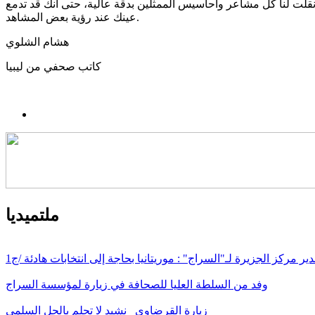
قلت لنا كل مشاعر وأحاسيس الممثلين بدقة عالية، حتى أنك قد تدمع
عينك عند رؤية بعض المشاهد.
هشام الشلوي
كاتب صحفي من ليبيا
ملتميديا
ير مركز الجزيرة لـ"السراج" : موريتانيا بحاجة إلى انتخابات هادئة /ج1
وفد من السلطة العليا للصحافة في زيارة لمؤسسة السراج
زيارة القرضاوي_ نشيد لا تحلم بالحل السلمي