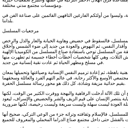
ومؤسسات مجتمع مدني مختلفة.
، وليسوا من أولئكم الفارغين التافهين القائمين على صناعة الفن في
بلداننا.
مرجعيات المسلسل
 المسلسل، فالسقوط في حضيض وهاوية الخيانة والعار والذل والرخص
ن وأقذار النفس، ثم النهوض والعودة من جديد إلى ضوء الشمس وأخلاق
قة من المسلسل توحي باستفادة صناع المسلسل من الكوميديا الإلهية
اماش الثلاث، وهي كلها شخصيات أخطأت أخطاء جسيمة ثم تطهرت منها
في مسلخ ومطهر الحياة ثم عادت نقية إنسانية من جديد.
ة باهظة، ثم إعادة ترميم النفس الإنسانية وصياغتها وتحميلها بمعان
مجتمعي الأوسع والأكثر رحابة، في عالم التهم الفرد والعائلة وسحقهما
بقيم حداثية مزيفة وشاذة، كل ذلك هو محور رسالة مسلسل الحفرة.
ن تلك الآلة أدخلت الرفاهية والبهجة ووفرت الكثير من الوقت، لكنها
ة ينتصر الإنسان على قيم الزيف والشر والحضيض والإسراف، ليعود
لمسلسل، فالإسلام وثقافته وتراثه جزء من الوعي التركي، صحيح أنها