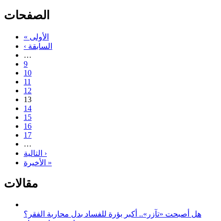
الصفحات
« الأولى
‹ السابقة
…
9
10
11
12
13
14
15
16
17
…
التالية ›
الأخيرة »
مقالات
هل أصبحت «تآزر».. أكبر بؤرة للفساد بدل محاربة الفقر؟