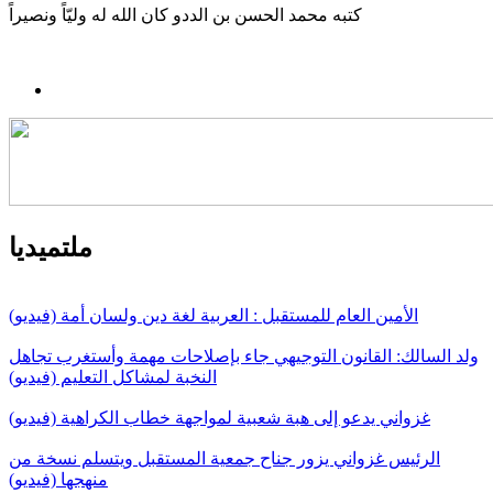
كتبه محمد الحسن بن الددو كان الله له وليّاً ونصيراً
ملتميديا
الأمين العام للمستقبل : العربية لغة دين ولسان أمة (فيديو)
ولد السالك: القانون التوجيهي جاء بإصلاحات مهمة وأستغرب تجاهل
النخبة لمشاكل التعليم (فيديو)
غزواني يدعو إلى هبة شعبية لمواجهة خطاب الكراهية (فيديو)
الرئيس غزواني يزور جناح جمعية المستقبل ويتسلم نسخة من
منهجها (فيديو)