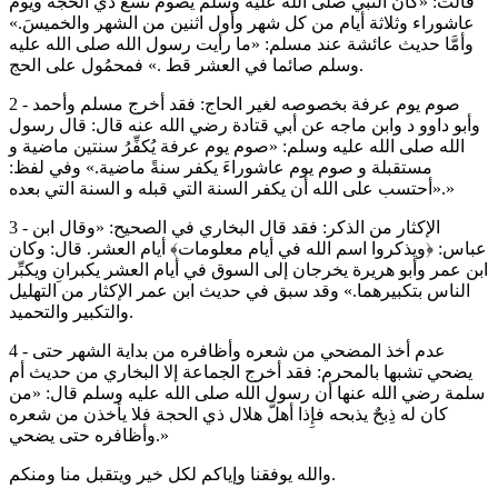
قالت: «كان النبي صلى الله عليه وسلم يصوم تسع ذي الحجة ويوم
عاشوراء وثلاثة أيام من كل شهر وأول اثنين من الشهر والخميسَ.»
وأمَّا حديث عائشة عند مسلم: «ما رأيت رسول الله صلى الله عليه
وسلم صائما في العشر قط .» فمحمُول على الحج.
2 - صوم يوم عرفة بخصوصه لغير الحاج: فقد أخرج مسلم وأحمد
وأبو داوو د وابن ماجه عن أبي قتادة رضي الله عنه قال: قال رسول
الله صلى الله عليه وسلم: «صوم يوم عرفة يُكفِّرُ سنتين ماضية و
مستقبلة و صوم يوم عاشوراءَ يكفر سنةً ماضية.» وفي لفظ:
«أحتسب على الله أن يكفر السنة التي قبله و السنة التي بعده.»
3 - الإكثار من الذكر: فقد قال البخاري في الصحيح: «وقال ابن
عباس: ﴿ويذكروا اسم الله في أيام معلومات﴾ أيام العشر. قال: وكان
ابن عمر وأبو هريرة يخرجان إلى السوق في أيام العشر يكبرانِ ويكبِّر
الناس بتكبيرهما.» وقد سبق في حديث ابن عمر الإكثار من التهليل
والتكبير والتحميد.
4 - عدم أخذ المضحي من شعره وأظافره من بداية الشهر حتى
يضحي تشبها بالمحرم: فقد أخرج الجماعة إلا البخاري من حديث أم
سلمة رضي الله عنها أن رسول الله صلى الله عليه وسلم قال: «من
كان له ذِبحٌ يذبحه فإِذا أهلَّ هلال ذي الحجة فلا يأخذن من شعره
وأظافره حتى يضحي.»
والله يوفقنا وإياكم لكل خير ويتقبل منا ومنكم.