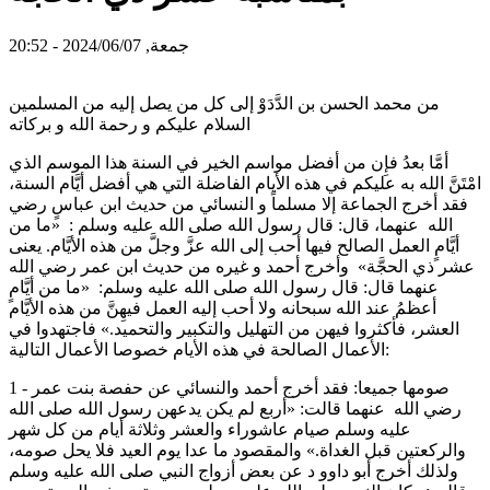
جمعة, 2024/06/07 - 20:52
من محمد الحسن بن الدَّدَوْ إلى كل من يصل إليه من المسلمين
السلام عليكم و رحمة الله و بركاته
أمَّا بعدُ فإِن من أفضل مواسم الخير في السنة هذا الموسم الذي
امْتَنَّ الله به عليكم في هذه الأيام الفاضلة التي هي أفضل أيَّام السنة،
فقد أخرج الجماعة إلا مسلماً و النسائي من حديث ابن عباسٍ رضي
الله عنهما، قال: قال رسول الله صلى الله عليه وسلم : «ما من
أيَّامٍ العمل الصالح فيها أحب إلى الله عزَّ وجلَّ من هذه الأيَّام. يعنى
عشر ذي الحجَّة» وأخرج أحمد و غيره من حديث ابن عمر رضي الله
عنهما قال: قال رسول الله صلى الله عليه وسلم: «ما من أيَّامٍ
أعظمُ عند الله سبحانه ولا أحب إليه العمل فيهِنَّ من هذه الأيَّام
العشر، فأكثروا فيهن من التهليل والتكبير والتحميد.» فاجتهدوا في
الأعمال الصالحة في هذه الأيام خصوصا الأعمال التالية:
1 - صومها جميعا: فقد أخرج أحمد والنسائي عن حفصة بنت عمر
رضي الله عنهما قالت: «أربع لم يكن يدعهن رسول الله صلى الله
عليه وسلم صيام عاشوراء والعشر وثلاثة أيام من كل شهر
والركعتين قبل الغداة.» والمقصود ما عدا يوم العيد فلا يحل صومه،
ولذلك أخرج أبو داوو د عن بعض أزواج النبي صلى الله عليه وسلم