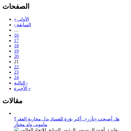
الصفحات
« الأولى
‹ السابقة
…
16
17
18
19
20
21
22
23
24
التالية ›
الأخيرة »
مقالات
هل أصبحت «تآزر».. أكبر بؤرة للفساد بدل محاربة الفقر؟
مامونى ولد مختار