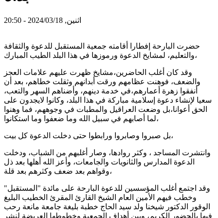
اثنين, 2024/03/18 - 20:50
حضرت البارحة إفطارا أقامته جمعية المستقبل للدعوة والثقافة
والتعليم، لمشايخ الدعوة ورموزها في هذا البلد الطيب المبارك،
وقد كان أغلب الحاضرين،مشايخ ظهرت عليهم علامات العجز
والضعف، فوهنت عظامهم ورقت أبدانهم وثقلت خطاهم، بعد أن
أنفقوا زهرة أعمارهم،في خدمة دينهم، وأضناهم السهر والتعب،
سعيا لإنشاء دعوة إسلامية مباركة في هذا البلد، وكانوا لايجدون على
الحق أعوانا،بل وضعت العراقيل والمطبات في وجوههم، فما وهنوا
لما أصابهم في سبيل الله وما ضعفوا وما استكانوا،
بل صبروا وصابروا ورابطوا حتى دخلت الدعوة كل بيت،
وانتشرت المساجد ، وكثر روادها، وصار أغلبهم من الشباب، ودخلت
الدعوة المدارس والثانويات والجامعات، وأعز الله أهلها بعد ذل
وقواهم بعد ضعف وكثرهم بعد قلة،
وقد اجتمع أغلب المؤسسين للدعوة البارحة على مائدة "المستقبل"
وخطب فيهم الأمين العام الشيخ القارئ المقرئ الخطيب البليغ
الوقور الدكتور شيخنا ولد سيد الحاج خطبة بليغة جامعة مانعة رحب
فيها بالحضور الكريم، وبين أهداف الجمعية وخطوطها العريضة لنشر