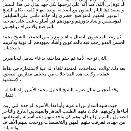
الدعوة إلى الله، كما أكد على ترحيبها بكل جهد يبذل في هذا السبيل
واستعدادها التام للتعاون مع أصحابه، وبعد انتهاء كلمته تكلم الشيخ
الوقور الحكيم المتواضع، خطري ولد حامد فأثنى على السابقين
المؤسسين وأشاد بدورهم وجهودهم في أسلوب غلب على صاحبه
التواضع والاعتراف بالجميل،
ثم ربط المدعوون باتصال مباشر مع رئيس الجمعية الشيخ محمد
الحسن الددو رحب فيه بالمدعوين وأشاد بجهودهم الدعوية وذكرهم
بالتحديات
التي تواجه الأمة،ثم ختم مداخلته بدعاء شامل للحاضرين،
بعد ذلك توالت المداخلات المثمنة للقاء الداعية لاستثماره في نقاط
عملية، وكانت هذه المداخلات من مختلف مدارس الصحوة
الإسلامية،
وقد أعجبني مثال ضربه الشيخ الجليل محمد الأمين ولد الطالب
عثمان،
حيث شبه المدارس الدعوية وأبناءها بالأسرة الواحدة التي ربت
أبناءها وكونتهم، فكان منهم الطبيب الماهر والمهندس البارع والتاجر
الصدوق والمزارع الباذل، وهم كل واحد منهم دعم أسرته واستفادتها
من جهده، ففرقت بينهم المهن والتخصصات ووحدت بينهم الأهداف
والغايات .