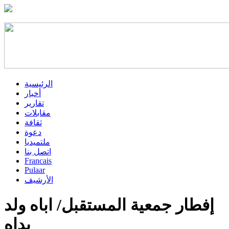
الرئيسية
أخبار
تقارير
مقابلات
ثقافة
دعوة
ملتميديا
اتصل بنا
Francais
Pulaar
الأرشيف
إفطار جمعية المستقبل/ اباه ولد
بداه