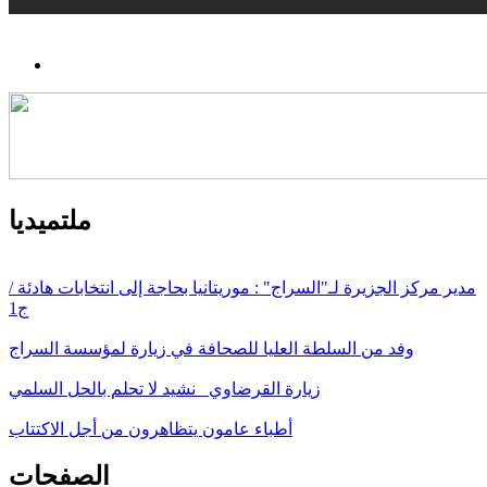
ملتميديا
مدير مركز الجزيرة لـ"السراج" : موريتانيا بحاجة إلى انتخابات هادئة /
ج1
وفد من السلطة العليا للصحافة في زيارة لمؤسسة السراج
زيارة القرضاوي_ نشيد لا تحلم بالحل السلمي
أطباء عامون يتظاهرون من أجل الاكتتاب
الصفحات