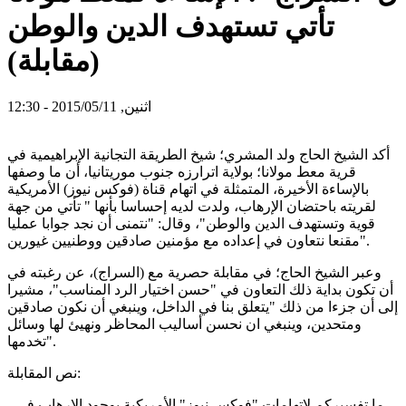
تأتي تستهدف الدين والوطن
(مقابلة)
اثنين, 2015/05/11 - 12:30
أكد الشيخ الحاج ولد المشري؛ شيخ الطريقة التجانية الإبراهيمية في
قرية معط مولانا؛ بولاية اترارزه جنوب موريتانيا، أن ما وصفها
بالإساءة الأخيرة، المتمثلة في اتهام قناة (فوكس نيوز) الأمريكية
لقريته باحتضان الإرهاب، ولدت لديه إحساسا بأنها " تأتي من جهة
قوية وتستهدف الدين والوطن"، وقال: "نتمنى أن نجد جوابا عمليا
مقنعا نتعاون في إعداده مع مؤمنين صادقين ووطنيين غيورين".
وعبر الشيخ الحاج؛ في مقابلة حصرية مع (السراج)، عن رغبته في
أن تكون بداية ذلك التعاون في "حسن اختيار الرد المناسب"، مشيرا
إلى أن جزءا من ذلك "يتعلق بنا في الداخل، وينبغي أن نكون صادقين
ومتحدين، وينبغي ان نحسن أساليب المحاظر ونهيئ لها وسائل
تخدمها".
نص المقابلة:
- ما تفسيركم لاتهامات "فوكس نيوز" الأمريكية بوجود الإرهاب في