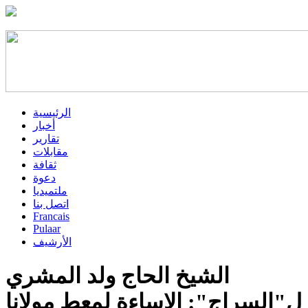
الرئيسية
أخبار
تقارير
مقابلات
ثقافة
دعوة
ملتميديا
اتصل بنا
Francais
Pulaar
الأرشيف
الشيخ الحاج ولد المشري
ل"السراج": الإساءة لمعط مولانا