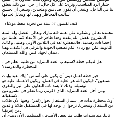
اختيار الرد المناسب، ونرى؛ على كل حال، ان جزءا من ذلك يتعلق
بنا في الداخل، وينبغي أن نكون صادقين ومتحدين، وينبغي ان نحسن
أساليب المحاظر ونهيئ لها وسائل تخدمها.
- كيف تقيمون 57 سنة من تجربة معط مولانا؟
نحمده تعالى ونشكره على نعمه فله تبارك وتعالى الفضل وله المنة.
المشروع بفضل الله يتقدم وهذا ظاهر في الأعداد كما علمنا من
إحصاءات رسمية، فالمحظرة تعد في الثلاثين الأولى وطنيا، وكذلك
الثانوية، لكن مع زيادة الكم تصعب الجودة والترقي في الكيف، وهنا
ميدان لجهاد كبير، والله المستعان.
- هل لديكم خطة لاستيعاب العدد المتزايد من طلبة العلم في
المحظرة والمدرسة؟
خير خطة لعمل ديني أن يكون على أساس "إياك نعبد وإياك
نستعين"، فيكون الله هو الغاية في العمل، ويكون الاعتماد عليه هو
الوسيلة، وذلك لا يسد باب التعاون على البر والتقوى.
ومن أجل العدد المتزايد؛ الذي ذكرتم، ربما نفكر في مشروعين
لاستقباله:
أولا: محظرة بدأت في شمال السنغال بجوار (اندر)، وفيها الآن طلاب
من السنغال ونيجيريا، نرجوا أن نوجه لها في المستقبل طلابا وافدين
من إفريقيا.
ثانيا: منذ سنوات طلب منا بعض الأصدقاء المسلمين الأوروبيين أن