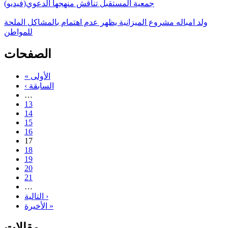
جمعية المستقبل تناقش منهجها الدعوي(فيديو)
ولد امباله مشروع الميزانية يظهر عدم اهتمام بالمشاكل الملحة
للمواطن
الصفحات
« الأولى
‹ السابقة
…
13
14
15
16
17
18
19
20
21
…
التالية ›
الأخيرة »
مقالات