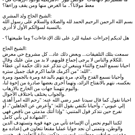
معط مولانا؟.. ما الغرض منها ومن يقف وراءها؟
الشيخ الحاج ولد المشري:
بسم الله الرحمن الرحيم الحمد لله والصلاة والسلام على رسول الله
بالنسبة لسؤالكم الأول لا أدري.
- هل لديكم إجراءات عملية للرد على تلك الإدعاءات؟ وما طبيعتها؟
الشيخ الحاج:
سمعت بتلك التلفيقات... وبعض ذلك عاد... كل مشروع حي معرض
للكلام والناس لا يرجى إجماع قلوبهم، لا بد من مثن عليك وقالٍ.
احيانا نسمع المدح والثناء وينبغي ان نتذكر عند ذلك حكمة ابن عطاء
الله: "من أكرمك فانما اكرم فيك جميل ستره".
وأحيانا نسمع القدح والذم، مرة نتهم بالبدعة ومرة بالجمود ومرة
بعكسه، نتهم بالانفتاح الزائد، وتهما أخرى بعضها صادرة من إخوة لنا،
واليوم تتهمنا جهات من الخارج بالارهاب.
والجواب يختلف باختلاف الأحوال.
احيانا نقول كما قال سيدنا عمر رضي الله عنه: "رحم الله امرأ أهدى
إلي عيوبي"، وأحيانا نكتفي بقول الله: "وأعرض عن الجاهلين"، أو
نفرح حين نتذكر قول المتنبي: "وإذا أتتك مذمتي من ناقص فهي
الشهادة لي بأني كامل".
لكننا اليوم نحس أن الإساءة تأتي من جهة قوية وتستهدف الدين
والوطن، ونتمنى أن نجد جوابا عمليا مقنعا نتعاون في إعداده مع
مؤمنين صادقين ووطنيين غيورين، وتكون بداية التعاون في حسن