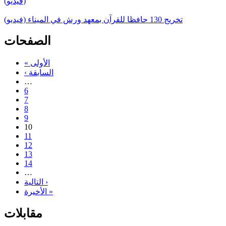
(فيديو)
تخريج 130 حافظا للقرآن بمعهد ورش في الميناء (فيديو)
الصفحات
« الأولى
‹ السابقة
…
6
7
8
9
10
11
12
13
14
…
التالية ›
الأخيرة »
مقابلات