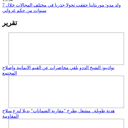
ولد مدو: موريتانيا حققت تحولا جذريا في مختلف المجالات خلال 7
سنوات من حكم غزواني
تقرير
نواذيبو: الشيخ الددو يلقي محاضرات عن القيم الإيمانية وإصلاح
المجتمع
هدنة طويلة.. مشعل يطرح "مقاربة الضمانات" بديلا لنزع سلاح
المقاومة