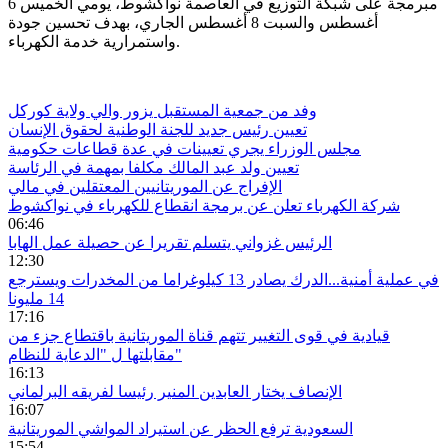
مبرمجة على شبكة التوزيع في العاصمة نواكشوط، يومي الخميس 6
أغسطس والسبت 8 أغسطس الجاري، بهدف تحسين جودة
واستمرارية خدمة الكهرباء.
وفد من جمعية المستقبل يزور والي ولاية كوركل
تعيين رئيس جديد للجنة الوطنية لحقوق الإنسان
مجلس الوزراء يجري تعيينات في عدة قطاعات حكومية
تعيين ولد عبد المالك مكلفا بمهمة في الرئاسة
الإفراج عن الموريتانيين المعتقلين في مالي
شركة الكهرباء تعلن عن برمجة انقطاع للكهرباء في نواكشوط
06:46
الرئيس غزواني يتسلم تقريرا عن حصيلة عمل الهابا
12:30
في عملية أمنية...الدرك يصادر 13 كيلوغراما من المخدرات ويسترجع
14 مليونا
17:16
قيادية في قوى التغيير تتهم قناة الموريتانية باقتطاع جزء من
مقابلتها ل "الدعاية للنظام"
16:13
الإنصاف يختار العابدين المنير رئيسا لفريقه البرلماني
16:07
السعودية ترفع الحظر عن استيراد المواشي الموريتانية
15:54