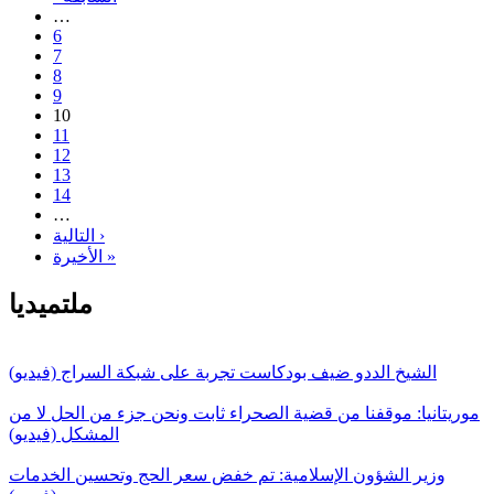
…
6
7
8
9
10
11
12
13
14
…
التالية ›
الأخيرة »
ملتميديا
الشيخ الددو ضيف بودكاست تجربة على شبكة السراج (فيديو)
موريتانيا: موقفنا من قضية الصحراء ثابت ونحن جزء من الحل لا من
المشكل (فيديو)
وزير الشؤون الإسلامية: تم خفض سعر الحج وتحسين الخدمات