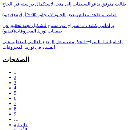
طالب متوفق يدعو السلطات إلى منحه لاستكمال دراسته في الخاج
ضابط متقاعد: معاش بعض الجنود لا يتجاوز 7000 أوقية (فيديو)
برلماني يكشف لـ السراج عن مساع لتشكيل لجنة تحقيق في
صفقات توريد المحروقات(فيديو)
ولد امباله لـ السراج: الحكومة تستغل الوضع العالمي للتغطية على
الفساد في توريد المحروقات
الصفحات
1
2
3
4
5
6
7
8
9
…
التالية ›