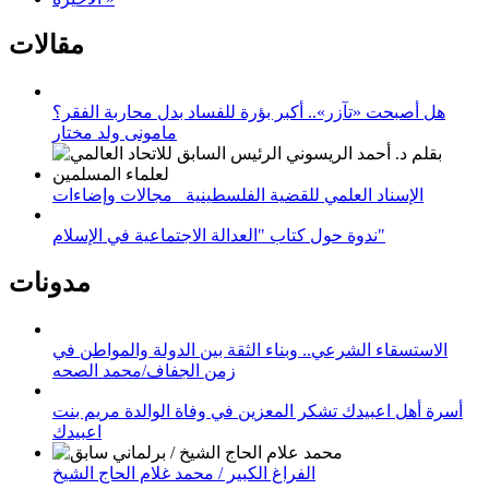
مقالات
هل أصبحت «تآزر».. أكبر بؤرة للفساد بدل محاربة الفقر؟
مامونى ولد مختار
الإسناد العلمي للقضية الفلسطينية_ مجالات وإضاءات
ندوة حول كتاب "العدالة الاجتماعية في الإسلام"
مدونات
الاستسقاء الشرعي.. وبناء الثقة بين الدولة والمواطن في
زمن الجفاف/محمد الصحه
أسرة أهل اعبيدك تشكر المعزين في وفاة الوالدة مريم بنت
اعبيدك
الفراغ الكبير / محمد غلام الحاج الشيخ