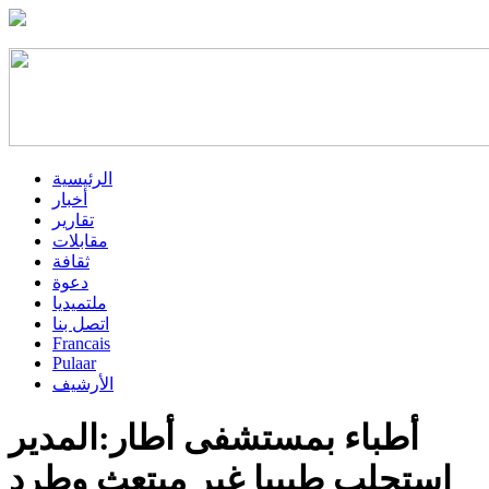
الرئيسية
أخبار
تقارير
مقابلات
ثقافة
دعوة
ملتميديا
اتصل بنا
Francais
Pulaar
الأرشيف
أطباء بمستشفى أطار:المدير
استجلب طبيبا غير مبتعث وطرد