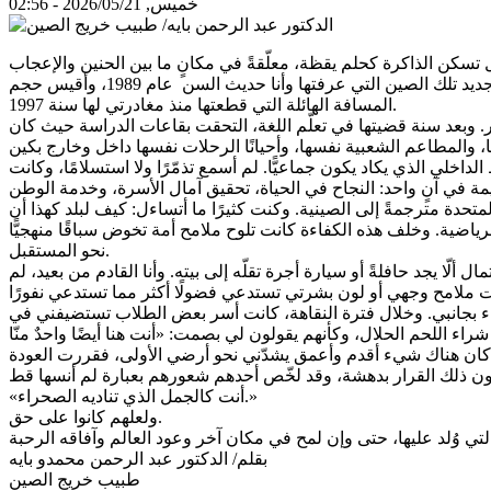
خميس, 2026/05/21 - 02:56
حين علمتُ أن صحفيين موريتانيين من خيرة اصحاب الميدان يزورونها اليوم، اجتاحتني مشاعر قديمة. تمنّيت لو كنت بينهم، لأرى بعينيّ من جديد تلك الصين التي عرفتها وأنا حديث السن عام 1989، وأقيس حجم
المسافة الهائلة التي قطعتها منذ مغادرتي لها سنة 1997.
. وبعد سنة قضيتها في تعلّم اللغة، التحقت بقاعات الدراسة حيث كان
اخلي الذي يكاد يكون جماعيًّا. لم أسمع تذمّرًا ولا استسلامًا، وكانت
حدة مترجمةً إلى الصينية. وكنت كثيرًا ما أتساءل: كيف لبلد كهذا أن
الرياضية. وخلف هذه الكفاءة كانت تلوح ملامح أمة تخوض سباقًا منهجيًّا
نحو المستقبل.
ّا يجد حافلةً أو سيارة أجرة تقلّه إلى بيته. وأنا القادم من بعيد، لم
بقاء بجانبي. وخلال فترة النقاهة، كانت أسر بعض الطلاب تستضيفني في
«أنت كالجمل الذي تناديه الصحراء.»
ولعلهم كانوا على حق.
بقلم/ الدكتور عبد الرحمن محمدو بايه
طبيب خريج الصين