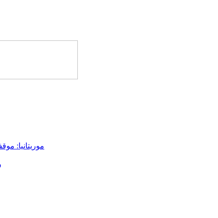
موريتانيا: موق
و