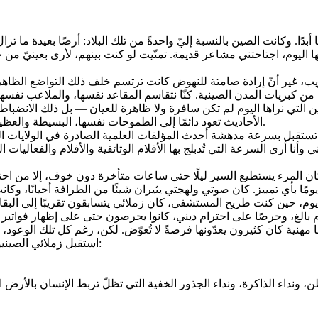
ريب، غير أنّ إرادة صامتة للنهوض كانت ترتسم خلف ذلك التواضع الظاهر
لتي نراها اليوم لم تكن سافرة ولا ظاهرة للعيان — بل ذلك الانضباط الد
الأحاديث تعود دائمًا إلى الطموحات نفسها، البسيطة والعظيمة في آنٍ واحد: النجاح في الحياة، تحقيق آمال الأسرة، وخدمة الوطن.
 تستقبل بسرعة مدهشة أحدث المؤلفات العلمية الصادرة في الولايات المت
نا أرى السرعة التي تُدبلج بها الأفلام الوثائقية والأفلام والفعاليات 
 المرء يستطيع السير ليلًا حتى ساعات متأخرة دون خوف، إلا من احتمال أل
ات يوم، حين كنت طريح المستشفى، كان زملائي يتسابقون تقريبًا إلى ال
استقبل زملائي الصينيون ذلك القرار بدهشة، وقد لخّص أحدهم شعورهم بعبارة لم أنسها قط: