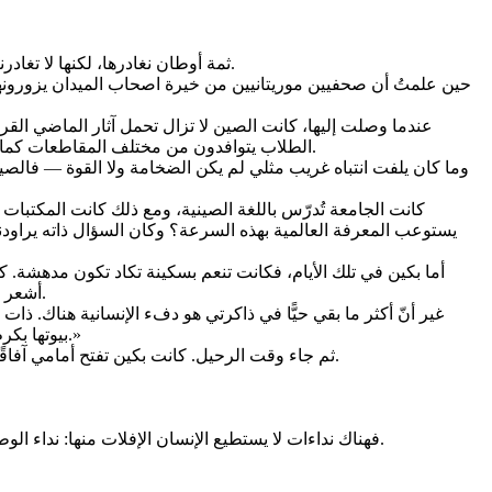
ثمة أوطان نغادرها، لكنها لا تغادرنا أبدًا. وكانت الصين بالنسبة إليّ واحدةً من تلك البلاد: أرضًا بعيدة ما تزال تسكن الذاكرة كحلم يقظة، معلّقةً في مكانٍ ما بين الحنين والإعجاب.
عندما وصلت إليها، كانت الصين لا تزال تحمل آثار الماضي الق
الطلاب يتوافدون من مختلف المقاطعات كما من كبريات المدن الصينية. كنّا نتقاسم المقاعد نفسها، والملاعب نفسها، والمطاعم الشعبية نفسها، وأحيانًا الرحلات نفسها داخل وخارج بكين.
وما كان يلفت انتباه غريب مثلي لم يكن الضخامة ولا القوة — فالصين ا
كانت الجامعة تُدرّس باللغة الصينية، ومع ذلك كانت المكتبات
يستوعب المعرفة العالمية بهذه السرعة؟ وكان السؤال ذاته يراودني وأ
أما بكين في تلك الأيام، فكانت تنعم بسكينة تكاد تكون مدهشة. كان
أشعر يومًا بأي تمييز. كان صوتي ولهجتي يثيران شيئًا من الطرافة أحيانًا، وكانت ملامح وجهي أو لون بشرتي تستدعي فضولًا أكثر مما تستدعي نفورًا.
غير أنّ أكثر ما بقي حيًّا في ذاكرتي هو دفء الإنسانية هناك. ذ
بيوتها بكرم بالغ، وحرصًا على احترام ديني، كانوا يحرصون حتى على إظهار فواتير شراء اللحم الحلال، وكأنهم يقولون لي بصمت: «أنت هنا أيضًا واحدٌ منّا.»
ثم جاء وقت الرحيل. كانت بكين تفتح أمامي آفاقًا مهنية كان كثيرون يعدّونها فرصةً لا تُعوّض. لكن، رغم كل تلك الوعود، كان هناك شيء أقدم وأعمق يشدّني نحو أرضي الأولى، فقررت العودة.
فهناك نداءات لا يستطيع الإنسان الإفلات منها: نداء الوطن، ونداء الذاكرة، ونداء الجذور الخفية التي تظلّ تربط الإنسان بالأرض التي وُلد عليها، حتى وإن لمح في مكان آخر وعود العالم وآفاقه الرحبة.