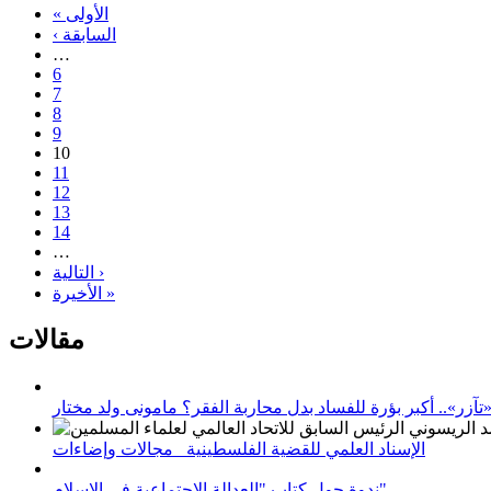
« الأولى
‹ السابقة
…
6
7
8
9
10
11
12
13
14
…
التالية ›
الأخيرة »
مقالات
زر».. أكبر بؤرة للفساد بدل محاربة الفقر؟ مامونى ولد مختار
الإسناد العلمي للقضية الفلسطينية_ مجالات وإضاءات
ندوة حول كتاب "العدالة الاجتماعية في الإسلام"