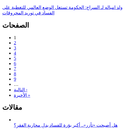
ولد امباله لـ السراج: الحكومة تستغل الوضع العالمي للتغطية على
الفساد في توريد المحروقات
الصفحات
1
2
3
4
5
6
7
8
9
…
التالية ›
الأخيرة »
مقالات
هل أصبحت «تآزر».. أكبر بؤرة للفساد بدل محاربة الفقر؟