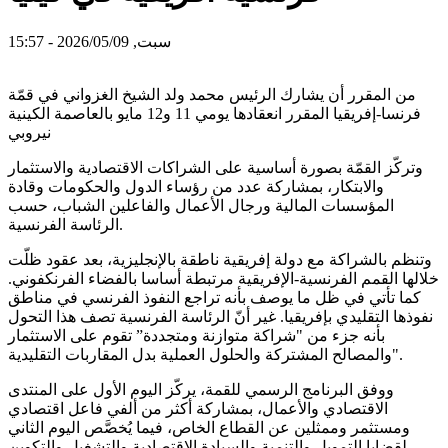
سبت, 2026/05/09 - 15:57
من المقرر أن يشارك الرئيس محمد ولد الشيخ الغزواني في قمّة
فرنسا-إفريقيا المقرر انعقادها يومي 11 و12 مايو بالعاصمة الكينية
نيروبي
وتركّز القمّة بصورة أساسية على الشراكات الاقتصادية والاستثمار
والابتكار، بمشاركة عدد من رؤساء الدول والحكومات وقادة
المؤسسات المالية ورجال الأعمال والفاعلين الشباب، حسب
الرئاسة الفرنسية.
وتنظم بالشراكة مع دولة إفريقية ناطقة بالإنجليزية، بعد عقود ظلّت
خلالها القمم الفرنسية-الإفريقية مرتبطة أساسا بالفضاء الفرنكفوني.
كما تأتي في ظل ما يوصف بأنه تراجع النفوذ الفرنسي في مناطق
نفوذها التقليدي بإفريقيا. غير أنّ الرئاسة الفرنسية تصف هذا التحول
بأنه جزء من "شراكة متوازنة ومتجددة” تقوم على الاستثمار
والمصالح المشتركة والحلول العملية بدل المقاربات التقليدية".
ووفق البرنامج الرسمي للقمة، يركّز اليوم الأول على المنتدى
الاقتصادي والأعمال، بمشاركة أكثر من ألفي فاعل اقتصادي
ومستثمر وممثلين عن القطاع الخاص، فيما يُخصَّص اليوم الثاني
لقضايا التمويل والتنمية والسيادة الاقتصادية والتشغيل والتكوين