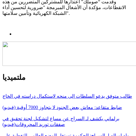
وقدمت “صوملك” اعتذارها للمشتركين المتضررين من هذه
الانقطاعات، مؤكدة أن الأشغال المبرمجة "ضرورية لتحسين أداء
الشبكة الكهربائية وتأمين سلامتها".
ملتميديا
طالب متوفق يدعو السلطات إلى منحه لاستكمال دراسته في الخاج
ضابط متقاعد: معاش بعض الجنود لا يتجاوز 7000 أوقية (فيديو)
برلماني يكشف لـ السراج عن مساع لتشكيل لجنة تحقيق في
صفقات توريد المحروقات(فيديو)
ولد امباله لـ السراج: الحكومة تستغل الوضع العالمي للتغطية على