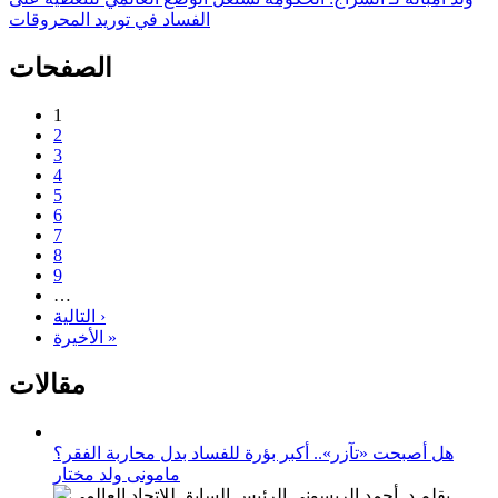
الفساد في توريد المحروقات
الصفحات
1
2
3
4
5
6
7
8
9
…
التالية ›
الأخيرة »
مقالات
هل أصبحت «تآزر».. أكبر بؤرة للفساد بدل محاربة الفقر؟
مامونى ولد مختار